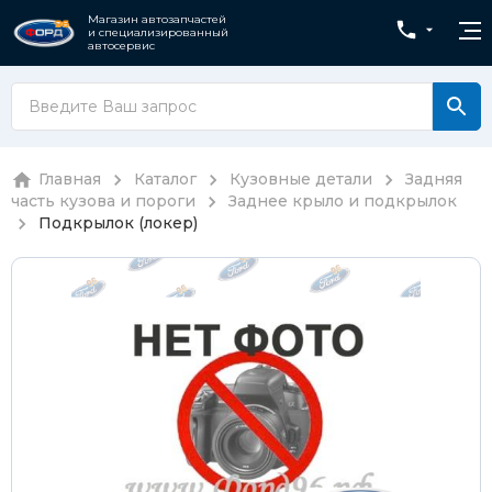
Магазин автозапчастей
и специализированный
автосервис
Главная
Каталог
Кузовные детали
Задняя
часть кузова и пороги
Заднее крыло и подкрылок
Подкрылок (локер)