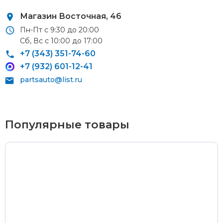
Магазин Восточная, 46
Пн-Пт с 9:30 до 20:00
Сб, Вс с 10:00 до 17:00
Курьерская доставка
+7 (343) 351-74-60
+7 (932) 601-12-41
По Екатеринбургу при заказе от 9 000 ₽ –
бесплатно
partsauto@list.ru
При заказе до 9 000 ₽ –
420 ₽
Доставка в удаленные районы (Березовский, Горный
Щит, Кольцово, Большой Исток, Исток, Химмаш,
Популярные товары
Верхняя Пышма, Арамиль, Шувакиш) –
650 ₽
Почтой России или транспортной компанией
Стоимость доставки Почтой России –
от 500 ₽
Стоимость доставки через транспортную компанию –