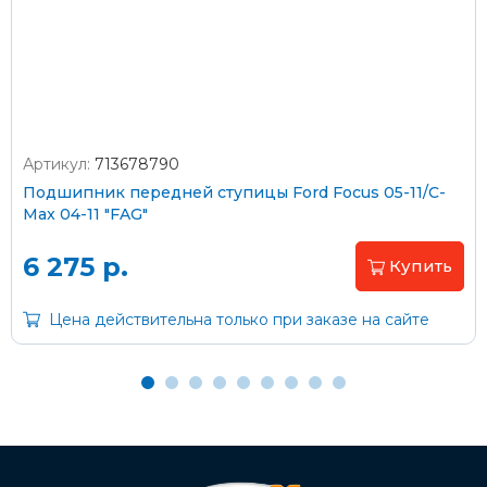
согласно тарифам транспортной компании
Оплата наличными
Артикул:
713678790
Подшипник передней ступицы Ford Focus 05-11/C-
Пластиковыми картами
Max 04-11 "FAG"
Visa/MasterCard (без комиссии)
6 275 р.
Купить
Через банк
Цена действительна только при заказе на сайте
С помощью карты рассрочки Халва
С Вашего расчетного счета
На карту Сбербанка: