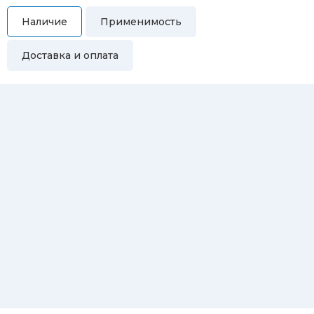
Наличие
Применимость
Доставка и оплата
Самовывоз
Вы можете самостоятельно забрать купленный товар по
адресам:
Магазин Восточная, 46
Магазин Репина, 107
Автосервис/магазин Черепанова, 23
Автосервис/магазин 8 марта, 209/2