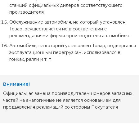
Оформить претензию
на некачественный ремонт
станций официальных дилеров соответствующего
(обслуживание) автомобиля.
производителя.
Обслуживание автомобиля, на который установлен
Товар, осуществляется не в соответствии с
рекомендациями фирмы-производителя автомобиля.
Доставить автомобиль на СТО
, где ранее
Автомобиль, на который установлен Товар, подвергался
осуществлялось обслуживание автомобиля по
эксплуатационным перегрузкам, использовался в
предъявленному заказ-наряду для подтверждения
гонках, ралли и т. п.
наличия неисправности, устранение которой может быть
произведено в рамках гарантии.
Внимание!
Официальная замена производителем номеров запасных
Подрядчик производит осмотр и анализ выявленных
частей на аналогичные не является основанием для
неполадок
и предоставляет Заказчику заключение по
предъявления рекламаций со стороны Покупателя
претензии с отказом от гарантии, либо с согласием с
указанием сроков устранения неисправности.
Замененные по гарантии детали переходят в нашу
собственность.