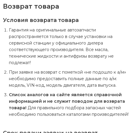
Возврат товара
Срок гарантии начинает исчисляться заново после
устранения неисправностей, возникших в результате
ненадлежащего оказания Подрядчиком услуг.
Условия возврата товара
Гарантия на оригинальные автозапчасти
распространяется только в случае установки на
сервисной станции у официального дилера
соответствующего производителя. Все масла,
технические жидкости и антифризы возврату не
подлежат!
При заявке на возврат с пометкой «не подошло к а/м»
необходимо предоставить полные данные по а/м:
модель, VIN-код, модель двигателя, дата выпуска.
Список аналогов на сайте является справочной
информацией и не служит поводом для возврата
товара!
Для правильного подбора запасных частей
необходимо пользоваться каталогами производителей!