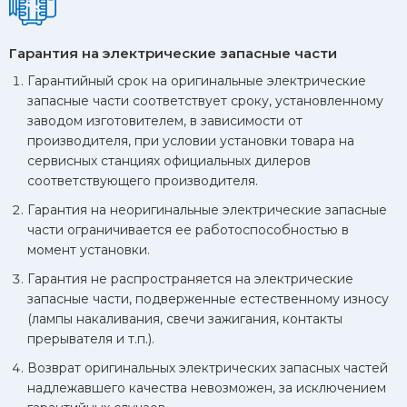
Гарантийный срок
Гарантия на электрические запасные части
На диагностику и регулировку агрегатов
– 5 дней
или 1 тыс. км. пробега (в зависимости от того, что
Гарантийный срок на оригинальные электрические
наступит раньше).
запасные части соответствует сроку, установленному
заводом изготовителем, в зависимости от
На все прочие работы
– 1 год или 20 тыс. км пробега
производителя, при условии установки товара на
(в зависимости от того, что наступит раньше).
сервисных станциях официальных дилеров
На материалы и запасные части
– 1 год или 20 тыс. км
соответствующего производителя.
пробега (в зависимости от того, что наступит раньше).
Гарантия на неоригинальные электрические запасные
По решению производителя данный гарантийный срок
части ограничивается ее работоспособностью в
на материалы и запасные части может быть увеличен.
момент установки.
При наступлении гарантийного случая по данному з/н
Гарантия не распространяется на электрические
мы меняем детали и производим ремонт бесплатно.
запасные части, подверженные естественному износу
При этом право принятия решения о необходимости
(лампы накаливания, свечи зажигания, контакты
ремонта или замены неисправной детали или узла
прерывателя и т.п.).
принадлежит нам. Заказчик должен быть
проинформирован о принятом решении в течение
Возврат оригинальных электрических запасных частей
гарантийного срока.
надлежавшего качества невозможен, за исключением