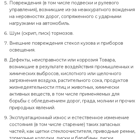
Повреждения (в том числе подвески и рулевого
Неисправности, возникшие вследствие несоблюдения
управления), возникшие из-за неаккуратного вождения
Заказчиком рекомендаций Подрядчика по ремонту и
на неровностях дорог, сопряженного с ударными
техническому обслуживанию автомобиля.
нагрузками на автомобиль.
Повреждения, причиненные воздействием внешних по
Шум (скрип, писк) тормозов.
отношению к автомобилю факторов (ДТП, химически
Внешние повреждения стекол кузова и приборов
активных веществ, воздействие перевозимого груза,
освещения.
молния, пожар, военные действия и т.д.).
Дефекты, неисправности или коррозия Товара,
Естественный износ деталей.
возникшие в результате воздействия промышленных и
Косвенные последствия дефекта (невозможность
химических выбросов, кислотного или щелочного
эксплуатации автомобиля в течение периода
загрязнения воздуха, растительного сока, продуктов
проведения гарантийного ремонта, упущенная
жизнедеятельности птиц и животных, химически
прибыль и др.).
активных веществ, в том числе применяемых для
борьбы с обледенением дорог, града, молнии и прочих
На запасные части, купленные у Заказчика, но
природных явлений.
установленные на автомобиль другими лицами или
демонтированные с автомобиля другими лицами.
Эксплуатационный износ и естественное изменение
состояния (в том числе старение) таких запасных
Если работы выполнялись с использованием
частей, как щетки стеклоочистителя, приводные ремни,
материалов и запасных частей Заказчика или бывших в
тормозные колодки, диски и барабаны, диски