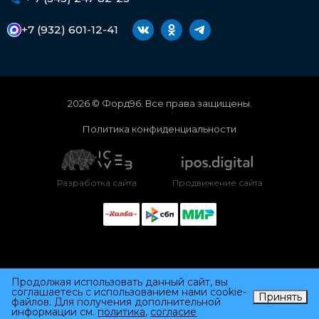
+7 (932) 601-12-41
2026 © Форд96. Все права защищены.
Политика конфиденциальности
Разработка сайта
Продвижение сайта
Продолжая использовать данный сайт, вы
соглашаетесь с использованием нами cookie-
Принять
файлов. Для получения дополнительной
информации см.
политика
,
согласие
Каталог
Автосервис
Профиль
Корзина