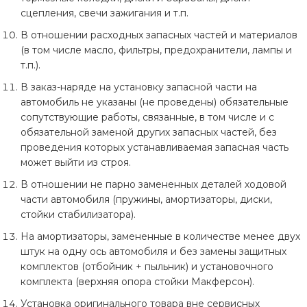
употреблении (Контрактных) запасных частей Данная
сцепления, свечи зажигания и т.п.
гарантия не распространяется на товары
электротехнической группы (лампочки, датчики и т.п.).
В отношении расходных запасных частей и материалов
(в том числе масло, фильтры, предохранители, лампы и
Гарантия не распространяется на запчасти и
т.п.).
материалы которые имеют конструктивные
особенности по которым проводились отзывные
В заказ-наряде на установку запасной части на
компании официального диллера.
автомобиль не указаны (не проведены) обязательные
сопутствующие работы, связанные, в том числе и с
Гарантия не распространяется на жгуты проводки,
обязательной заменой других запасных частей, без
электрические разъемы контакты и лампы накаливания.
проведения которых устанавливаемая запасная часть
Гарантия не распространяется на бывшие в
может выйти из строя.
употреблении электронные узлы, приборные панели и
их ремонт если он не предусмотрен заводом
В отношении не парно замененных деталей ходовой
изготовителем.
части автомобиля (пружины, амортизаторы, диски,
стойки стабилизатора).
На амортизаторы, замененные в количестве менее двух
Порядок подачи рекламаций,
штук на одну ось автомобиля и без замены защитных
гарантийный ремонт
комплектов (отбойник + пыльник) и установочного
комплекта (верхняя опора стойки Макферсон).
Установка оригинального товара вне сервисных