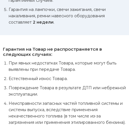
гарантийных случаев.
Гарантия на лампочки, свечи зажигания, свечи
накаливания, ремни навесного оборудования
составляет
2 недели
.
Повреждения, вызванные эксплуатацией автомобиля в
условиях, не соответствующих указанным в инструкции
по эксплуатации, а также других нарушений
Гарантия на Товар не распространяется в
следующих случаях:
эксплуатации автомобиля в соответствии с
рекомендациями изготовителя.
При явных недостатках Товара, которые могут быть
выявлены при передаче Товара.
Неисправность, возникшая в результате
несвоевременного устранения других неисправностей,
Естественный износ Товара.
обнаруженных ранее.
Повреждение Товара в результате ДТП или небрежной
Неисправность, возникшая в результате невыполнения
эксплуатации.
Заказчиком наших рекомендаций и
Неисправности запасных частей топливной системы и
Автопроизводителя.
системы выпуска, вследствие применения
Неисправности, возникшие вследствие проведения
некачественного топлива (в том числе из-за
работ или технического обслуживания автомобиля не
загрязнения или применения этилированного бензина).
на наших СТО.