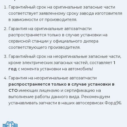
Вы приезжаете к нам на обслуживание или ремонт
Гарантийный срок на оригинальные запасные части
автомобиля
соответствует заявленному сроку завода изготовителя
в зависимости от производителя.
Гарантия на оригинальные автозапчасти
распространяется только в случае установки на
сервисной станции у официального дилера
соответствующего производителя.
Кроме того,
раз в три месяца после выполненных
Гарантийный срок на неоригинальные запасные части,
работ по заказ-наряду Вы можете приехать к нам на
кроме электрических запасных частей, составляет
1
станцию
с целью проверки качества выполненных работ.
год
с момента установки на автомобиль!
Мы производим осмотр деталей и узлов, которые мы
Гарантия на неоригинальные автозапчасти
устанавливали, попутно осматривая общее состояние
распространяется только в случае установки в
Вашего автомобиля.
СТО
имеющих лицензию и сертификацию на
выполнение работы данного вида. Рекомендуем
устанавливать запчасти в наших автосервисах Форд96.
Условия гарантии