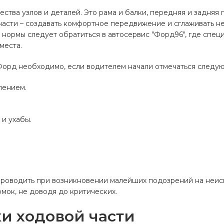
ходовой части
Заправка и ремонт кондиционе
комплектующие
тва узлов и деталей. Это рама и балки, передняя и задняя 
Двери пере
 (привода,
Двигатель в сборе
задние/баг
 части – создавать комфортное передвижение и сглаживать н
отделения
 нормы следует обратиться в автосервис "Форд96", где спец
Зажигание двигателя
места.
 механизм,
Зеркала
Форд Focus
Ремонт Форд Ka
Перейти в
 насос, рейки
Перейти в
Форд Escort и Orion
раздел
Ремонт Форд Kuga
Форд необходимо, если водителем начали отмечаться следу
ая система
раздел
Форд Explorer
Ремонт Форд Tribute, Maverick,
лением.
Форд Expedition
Ремонт Форд Mondeo, S-max и 
А
Фары, фонари,
Расходники
орд Fusion, Fiesta, Figo
Ремонт Форд Ranger
т
автоэлектрика
для ТО
и ухабы.
к
Форд Granada, Scorpio 2
Ремонт Форд Sierra
к
ятор и звуковой
Готовые комплект
запчастей для ТО
Автомобиль
оборудование
Комплекты для замены
Автополоте
ГРМ и приводных
проводить при возникновении малейших подозрений на неис
салфетки
опок
ремней
мок, не доводя до критических.
Ароматизат
е фары, птф,
Моторное масло и
 лампы
и ходовой части
Брелоки
жидкости автомобиля
ия салона