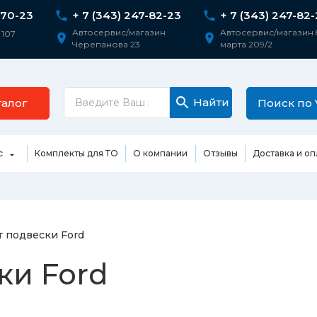
-70-23
+ 7 (343) 247-82-23
+ 7 (343) 247-82
Автосервис/магазин
Автосервис/магазин 
 107
Черепанова 23
марта 209/2
Найти
талог
Поиск по 
с
Комплекты для ТО
О компании
Отзывы
Доставка и оп
Двигатель и
К
Подвеска
КПП
д
генератора
Техническое обслуживание
 подвески Ford
е диски/
Воздухозабор
Передняя ча
тика
Установка сигнализации
/гайки и
двигателя
и капот
ки Ford
и
звал
Ремонт выхлопной системы
ГБЦ (Головка Блока
Задняя част
а задних колес
Цилиндров)
пороги
двигателя
Ремонт коробки передач
а передних
Генератор и
Бампера