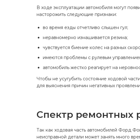
Система
В ходе эксплуатации автомобиля могут поя
кондиц
насторожить следующие признаки:
салона
во время езды отчетливо слышен гул;
Перейт
раздел
неравномерно изнашивается резина;
чувствуется биение колес на разных скоро
имеются проблемы с рулевым управление
автомобиль жестко реагирует на неровнос
Чтобы не усугубить состояние ходовой част
для выяснения причин негативных проявлени
Спектр ремонтных 
Так как ходовая часть автомобилей Форд Фок
неисправной детали может занять много вре