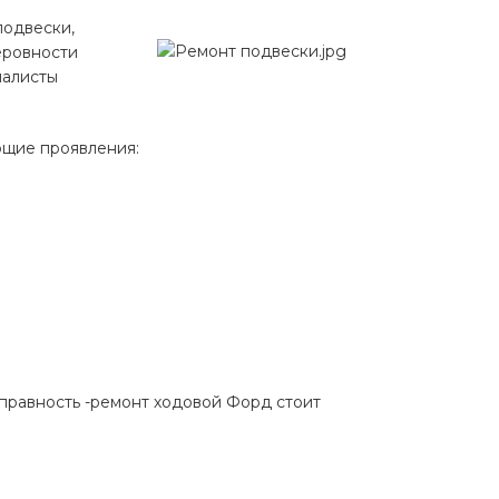
ра
Моторные масла
подвески,
дние/
Охлаждающая жидкость
ажного
еровности
иалисты
Тормозная жидкость
Ремонт Форд Puma
Перейти в
раздел
Ремонт Форд B-max
ющие проявления:
 Escape
Ремонт Форд EcoSport
Galaxy
Ремонт Форд Edge
ксессуары,
Защита
юнинг,
картера
репеж,
двигателя и
липсы
брызговики
ные коврики
Брызговики
нца и
Защита картера
правность -ремонт ходовой Форд стоит
оры