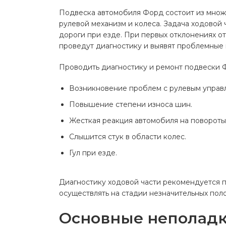
Ремонт 
колес
Подвеска автомобиля Форд состоит из множес
Полуось
рулевой механизм и колеса. Задача ходовой
ШРУС)
дороги при езде. При первых отклонениях от
проведут диагностику и выявят проблемные 
Рулевой
Ремонт 
шланги,
Ремонт 
Проводить диагностику и ремонт подвески 
Тормозн
Ремонт 
Возникновение проблем с рулевым управ
Ремонт 
Повышение степени износа шин.
Ремонт Ф
Жесткая реакция автомобиля на повороты 
Ремонт 
Слышится стук в области колес.
Аккумул
Гул при езде.
сигнал
Аудио 
Диагностику ходовой части рекомендуется 
Блок кн
осуществлять на стадии незначительных поло
Передни
лампы и
Основные неполадк
освещен