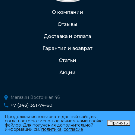
О компании
Отзывы
Доставка и оплата
Гарантия и возврат
Статьи
Акции
Магазин Восточная 46
+7 (343) 351-74-60
Продолжая использовать данный сайт, вы
Магазин Репина 107
соглашаетесь с использованием нами cookie-
Принять
+7 (343) 288-70-23
файлов. Для получения дополнительной
информации см.
политика
,
согласие
Каталог
Автосервис
Профиль
Корзина