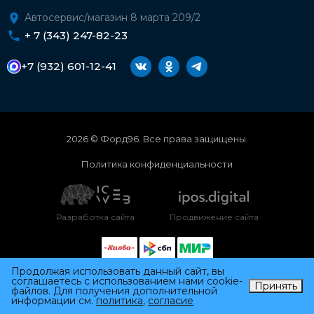
Автосервис/магазин 8 марта 209/2
+ 7 (343) 247-82-23
+7 (932) 601-12-41
2026 © Форд96. Все права защищены.
Политика конфиденциальности
Разработка сайта
Продвижение сайта
Продолжая использовать данный сайт, вы
соглашаетесь с использованием нами cookie-
Принять
файлов. Для получения дополнительной
информации см.
политика
,
согласие
Каталог
Автосервис
Профиль
Корзина