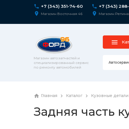
+7 (343) 351-74-60
+7 (343) 288
Магазин Восточная 46
Магазин Репина
Ка
Магазин автозапчастей и
Автосерви
специализированный сервис
по ремонту автомобилей
Ремонт 
Главная
Каталог
Кузовные детали
Колесны
Диагнос
колпаки
Задняя часть к
шпильк
Сход-ра
Подвеск
Ремонт 
Подвеск