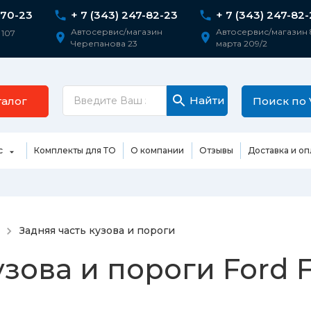
-70-23
+ 7 (343) 247-82-23
+ 7 (343) 247-82
Автосервис/магазин
Автосервис/магазин 
 107
Черепанова 23
марта 209/2
Найти
талог
Поиск по 
с
Комплекты для ТО
О компании
Отзывы
Доставка и оп
Двигатель и
К
Подвеска
КПП
д
генератора
Техническое обслуживание
Задняя часть кузова и пороги
е диски/
Воздухозабор
Передняя ча
тика
Установка сигнализации
/гайки и
двигателя
и капот
узова и пороги Ford F
и
звал
Ремонт выхлопной системы
ГБЦ (Головка Блока
Задняя част
а задних колес
Цилиндров)
пороги
двигателя
Ремонт коробки передач
а передних
Генератор и
Бампера