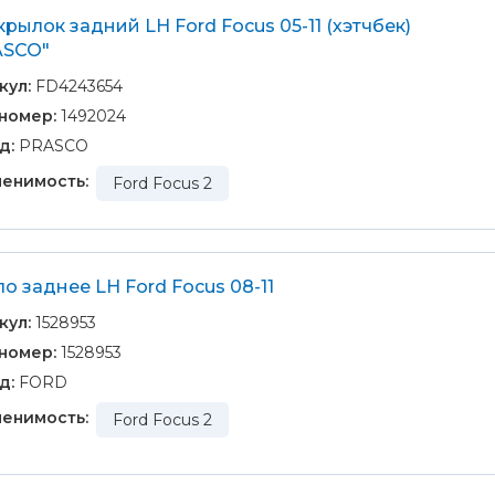
рылок задний LH Ford Focus 05-11 (хэтчбек)
ASCO"
кул:
FD4243654
номер:
1492024
д:
PRASCO
енимость:
Ford Focus 2
о заднее LH Ford Focus 08-11
кул:
1528953
номер:
1528953
д:
FORD
енимость:
Ford Focus 2