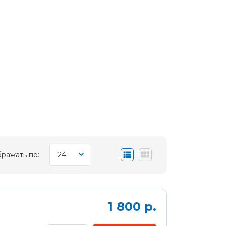
траторы/GPS/FM
ражать по:
24
1 800 р.