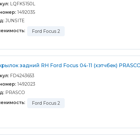
кул:
LQFKS150L
номер:
1492035
д:
JUNSITE
енимость:
Ford Focus 2
рылок задний RH Ford Focus 04-11 (хэтчбек) PRASC
кул:
FD4243653
номер:
1492023
д:
PRASCO
енимость:
Ford Focus 2