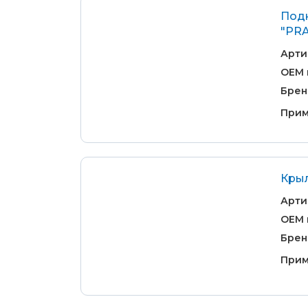
Подк
"PR
Арти
OEM 
Брен
Прим
Крыл
Арти
OEM 
Брен
Прим