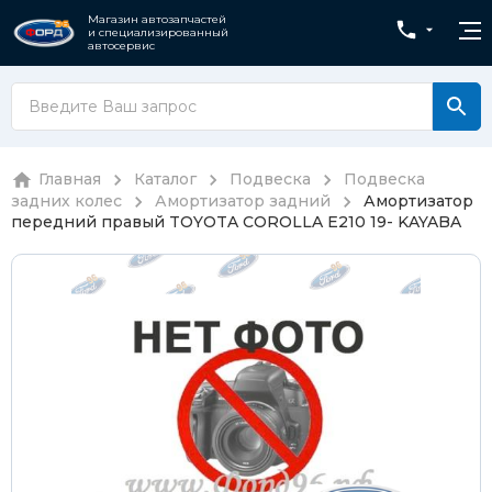
Магазин автозапчастей
и специализированный
автосервис
Главная
Каталог
Подвеска
Подвеска
задних колес
Амортизатор задний
Амортизатор
передний правый TOYOTA COROLLA E210 19- KAYABA