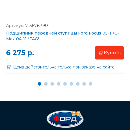
Артикул:
713678790
Оплата наличными
Подшипник передней ступицы Ford Focus 05-11/C-
Max 04-11 "FAG"
Пластиковыми картами
Visa/MasterCard (без комиссии)
6 275 р.
Купить
Через банк
Цена действительна только при заказе на сайте
С помощью карты рассрочки Халва
С Вашего расчетного счета
На карту Сбербанка:
2202 2032 0805 1187