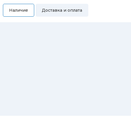
Наличие
Доставка и оплата
Самовывоз
Вы можете самостоятельно забрать купленный товар по
адресам:
Магазин Восточная, 46
Магазин Репина, 107
Автосервис/магазин Черепанова, 23
Автосервис/магазин 8 марта, 209/2