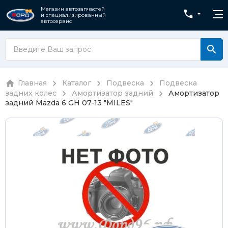
Магазин автозапчастей
и специализированный
автосервис
Главная
Каталог
Подвеска
Подвеска
задних колес
Амортизатор задний
Амортизатор
задний Mazda 6 GH 07-13 "MILES"