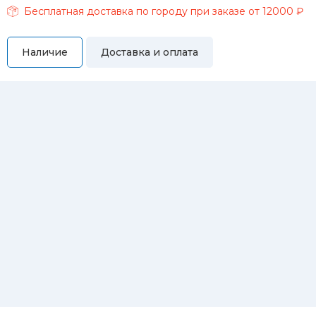
Бесплатная доставка по городу при заказе от 12000 ₽
Наличие
Доставка и оплата
Самовывоз
Вы можете самостоятельно забрать купленный товар по
адресам:
Магазин Восточная, 46
Магазин Репина, 107
Автосервис/магазин Черепанова, 23
Автосервис/магазин 8 марта, 209/2