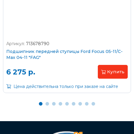
согласно тарифам транспортной компании
Оплата наличными
Артикул:
713678790
Подшипник передней ступицы Ford Focus 05-11/C-
Пластиковыми картами
Max 04-11 "FAG"
Visa/MasterCard (без комиссии)
6 275 р.
Купить
Через банк
Цена действительна только при заказе на сайте
С помощью карты рассрочки Халва
С Вашего расчетного счета
На карту Сбербанка: