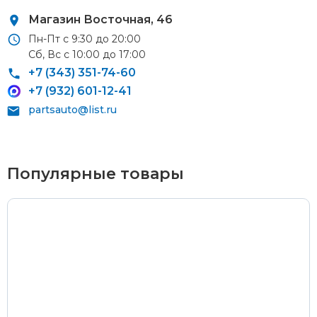
Магазин Восточная, 46
Пн-Пт с 9:30 до 20:00
Сб, Вс с 10:00 до 17:00
Курьерская доставка
+7 (343) 351-74-60
+7 (932) 601-12-41
По Екатеринбургу при заказе от 9 000 ₽ –
бесплатно
partsauto@list.ru
При заказе до 9 000 ₽ –
420 ₽
Доставка в удаленные районы (Березовский, Горный
Щит, Кольцово, Большой Исток, Исток, Химмаш,
Популярные товары
Верхняя Пышма, Арамиль, Шувакиш) –
650 ₽
Почтой России или транспортной компанией
Стоимость доставки Почтой России –
от 500 ₽
Стоимость доставки через транспортную компанию –