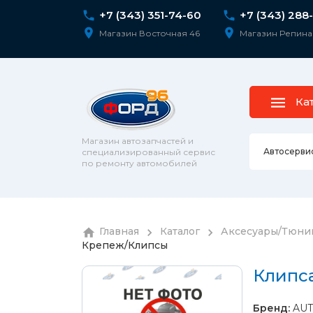
+7 (343) 351-74-60
+7 (343) 288
Магазин Восточная 46
Магазин Репина
Ка
Магазин автозапчастей и
Автосерви
специализированный сервис
по ремонту автомобилей
Ремонт 
Главная
Каталог
Аксесуары/Тюни
Колесны
Крепеж/Клипсы
Диагнос
колпаки
шпильк
Сход-ра
Клипс
Подвеск
Ремонт 
Бренд:
AUT
Подвеск