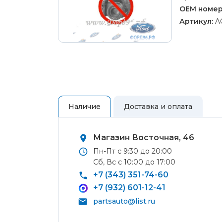
Ремонт 
колес
OEM номер
Артикул:
A
Полуось
ШРУС)
Рулевой
Ремонт 
шланги,
Ремонт 
Тормозн
Ремонт 
Ремонт 
Наличие
Доставка и оплата
Ремонт Ф
Ремонт 
Магазин Восточная, 46
Аккумул
Пн-Пт с 9:30 до 20:00
сигнал
Сб, Вс с 10:00 до 17:00
Аудио 
+7 (343) 351-74-60
Блок кн
+7 (932) 601-12-41
Передни
Самовывоз
partsauto@list.ru
лампы и
освещен
Вы можете самостоятельно забрать