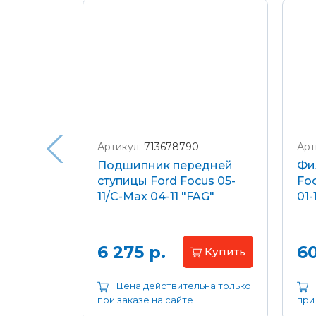
Подробнее о доставке и оплате
Артикул:
713678790
Арт
я
Подшипник передней
Фи
еля)
ступицы Ford Focus 05-
Foc
/C-Max
11/C-Max 04-11 "FAG"
01-
.8-2.0
апросу
6 275 р.
60
Купить
ьна только
Цена действительна только
при заказе на сайте
при