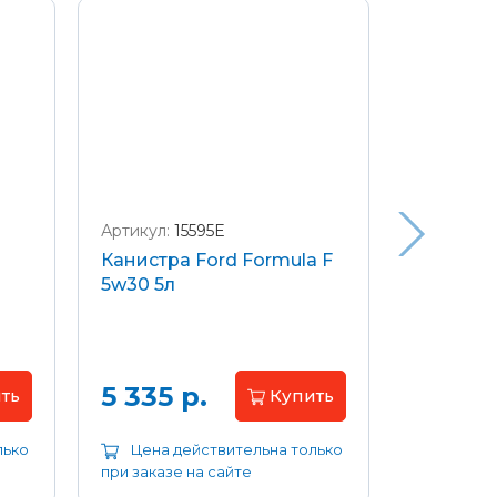
Артикул:
15595E
Артикул:
W
Канистра Ford Formula F
Щетки с
5w30 5л
передние
Focus 04
Цена 
5 335 р.
ть
Купить
лько
Цена действительна только
Цена д
при заказе на сайте
при заказе