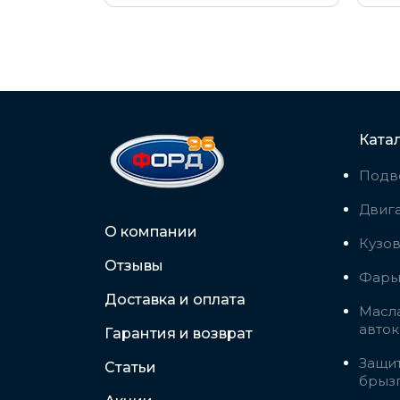
Ката
Подв
Двига
О компании
Кузо
Отзывы
Фары,
Доставка и оплата
Масла
авто
Гарантия и возврат
Защит
Статьи
брыз