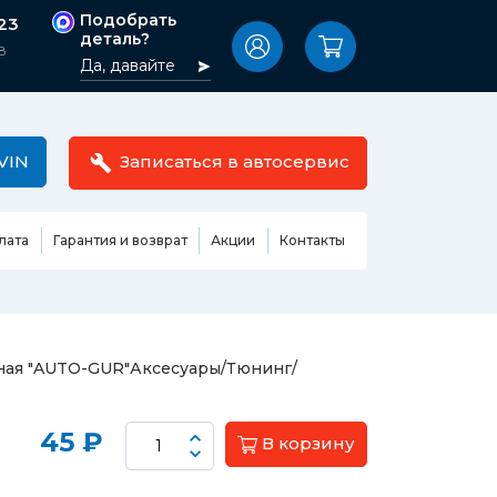
Подобрать
-23
деталь?
8
Да, давайте
VIN
Записаться в автосервис
лата
Гарантия и возврат
Акции
Контакты
Масла,
узовные
жидкости,
етали
автокосметика
Ремонт или замена бензонасоса
ная "AUTO-GUR"
Аксесуары/Тюнинг/
сть кузова
Автомобильная эмаль
Замена ремня ГРМ
Жидкость ГУР
Замена жидкости ГУР
ь кузова и
45 ₽
В корзину
Жидкость для омывания
Замена тормозной жидкости
стекол