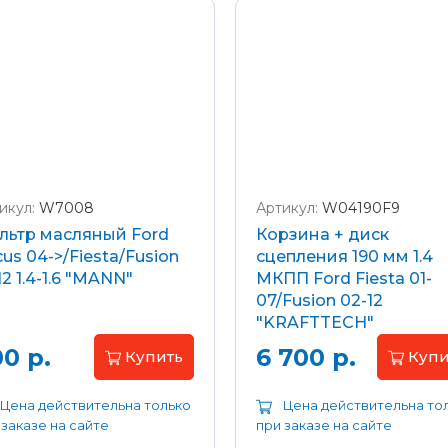
икул:
W7008
Артикул:
W04190F9
льтр масляный Ford
Корзина + диск
us 04->/Fiesta/Fusion
сцепления 190 мм 1.4
12 1.4-1.6 "MANN"
МКПП Ford Fiesta 01-
07/Fusion 02-12
"KRAFTTECH"
0 р.
6 700 р.
Купить
Купи
Цена действительна только
Цена действительна то
 заказе на сайте
при заказе на сайте