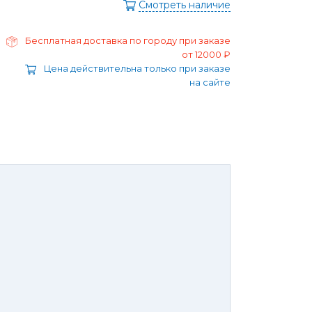
ра
Смотреть наличие
Моторные масла
дние/
Охлаждающая жидкость
ажного
Бесплатная доставка по городу при заказе
Тормозная жидкость
от 12000 ₽
Ремонт Форд Puma
Цена действительна только при заказе
Перейти в
на сайте
раздел
Ремонт Форд B-max
 Escape
Ремонт Форд EcoSport
Galaxy
Ремонт Форд Edge
ксессуары,
Защита
юнинг,
картера
репеж,
двигателя и
липсы
брызговики
ные коврики
Брызговики
нца и
Защита картера
оры
той России или транспортной
панией