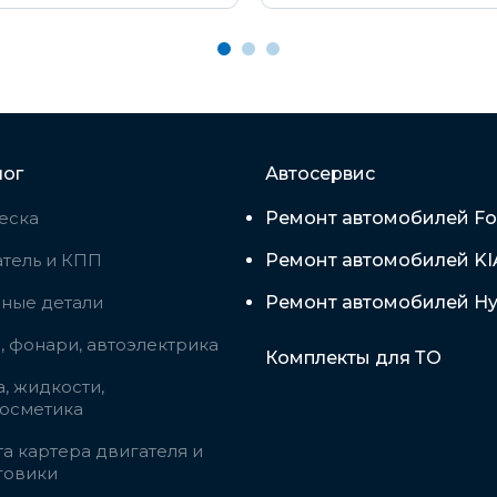
лог
Автосервис
еска
Ремонт автомобилей Fo
тель и КПП
Ремонт автомобилей KI
вные детали
Ремонт автомобилей Hy
 фонари, автоэлектрика
Комплекты для ТО
, жидкости,
косметика
а картера двигателя и
говики