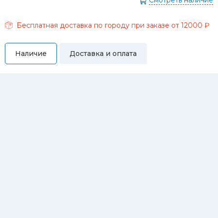
Смотреть наличие
Бесплатная доставка по городу при заказе от 12000 ₽
Наличие
Доставка и оплата
Самовывоз
Вы можете самостоятельно забрать купленный товар по
адресам:
Магазин Восточная, 46
Магазин Репина, 107
Автосервис/магазин Черепанова, 23