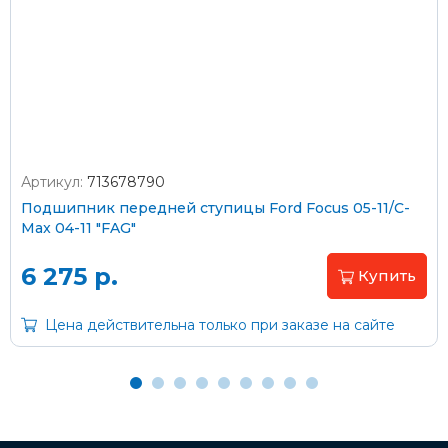
Стоимость доставки через транспортную компанию –
согласно тарифам транспортной компании
Оплата наличными
Артикул:
713678790
Подшипник передней ступицы Ford Focus 05-11/C-
Пластиковыми картами
Max 04-11 "FAG"
Visa/MasterCard (без комиссии)
6 275 р.
Купить
Через банк
Цена действительна только при заказе на сайте
С помощью карты рассрочки Халва
С Вашего расчетного счета