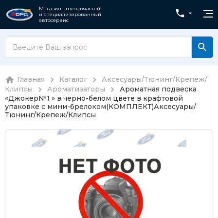
Магазин автозапчастей
и специализированный
автосервис
Главная
Каталог
Аксесуары/Тюнинг/Крепеж/
Клипсы
Ароматизаторы
Ароматная подвеска
«Джокер№1 » в черно-белом цвете в крафтовой
упаковке с мини-брелоком(КОМПЛЕКТ)
Аксесуары/
Тюнинг/Крепеж/Клипсы