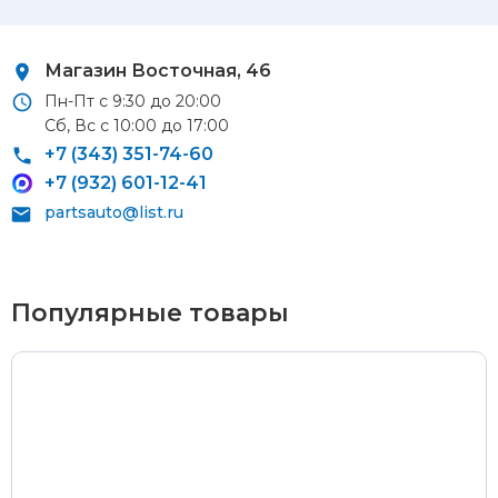
Автосервис/магазин 8 марта, 209/2
Магазин Восточная, 46
Пн-Пт с 9:30 до 20:00
Сб, Вс с 10:00 до 17:00
Курьерская доставка
+7 (343) 351-74-60
+7 (932) 601-12-41
По Екатеринбургу при заказе от 9 000 ₽ –
бесплатно
partsauto@list.ru
При заказе до 9 000 ₽ –
420 ₽
Доставка в удаленные районы (Березовский, Горный
Щит, Кольцово, Большой Исток, Исток, Химмаш,
Популярные товары
Верхняя Пышма, Арамиль, Шувакиш) –
650 ₽
Почтой России или транспортной компанией
Стоимость доставки Почтой России –
от 500 ₽