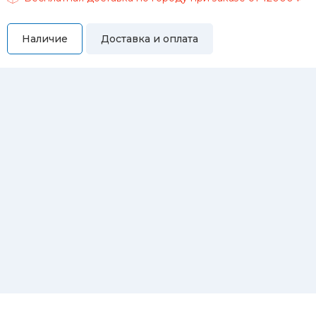
Наличие
Доставка и оплата
Самовывоз
Вы можете самостоятельно забрать купленный товар по
адресам:
Магазин Восточная, 46
Магазин Репина, 107
Автосервис/магазин Черепанова, 23
Автосервис/магазин 8 марта, 209/2