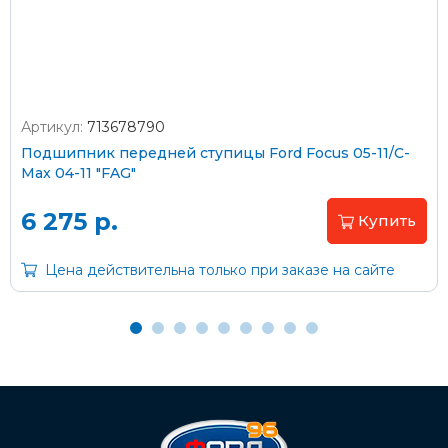
Оплата наличными
Артикул:
713678790
Подшипник передней ступицы Ford Focus 05-11/C-
Пластиковыми картами
Max 04-11 "FAG"
Visa/MasterCard (без комиссии)
6 275 р.
Купить
Через банк
Цена действительна только при заказе на сайте
С помощью карты рассрочки Халва
С Вашего расчетного счета
На карту Сбербанка:
2202 2032 0805 1187