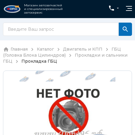
Магазин автозапчастей
и специализированный
автосервис
Главная
Каталог
Двигатель и КПП
ГБЦ
(Головка Блока Цилиндров)
Прокладки и сальники
ГБЦ
Прокладка ГБЦ