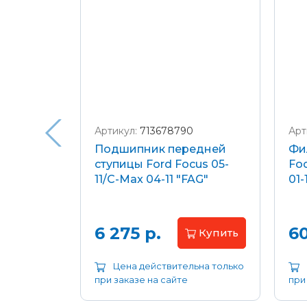
Подробнее о доставке и оплате
Артикул:
713678790
Арт
я
Подшипник передней
Фи
еля)
ступицы Ford Focus 05-
Foc
/C-Max
11/C-Max 04-11 "FAG"
01-
.8-2.0
апросу
6 275 р.
60
Купить
ьна только
Цена действительна только
при заказе на сайте
при