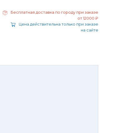
ра
Моторные масла
дние/
Охлаждающая жидкость
Бесплатная доставка по городу при заказе
ажного
от 12000 ₽
Тормозная жидкость
Цена действительна только при заказе
Ремонт Форд Puma
Перейти в
на сайте
раздел
Ремонт Форд B-max
 Escape
Ремонт Форд EcoSport
Galaxy
Ремонт Форд Edge
ксессуары,
Защита
юнинг,
картера
репеж,
двигателя и
липсы
брызговики
ные коврики
Брызговики
нца и
Защита картера
той России или транспортной
оры
панией
тоимость доставки Почтой России –
от