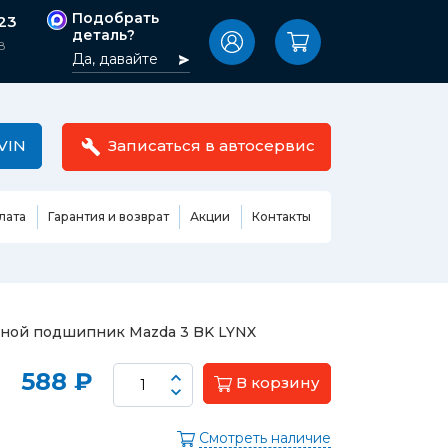
Подобрать
-23
деталь?
8
Да, давайте
VIN
Записаться в автосервис
лата
Гарантия и возврат
Акции
Контакты
Масла,
узовные
жидкости,
етали
автокосметика
Ремонт или замена бензонасоса
ной подшипник Mazda 3 BK LYNX
сть кузова
Автомобильная эмаль
Замена ремня ГРМ
588 ₽
Жидкость ГУР
В корзину
Замена жидкости ГУР
ь кузова и
Жидкость для омывания
Замена тормозной жидкости
стекол
Смотреть наличие