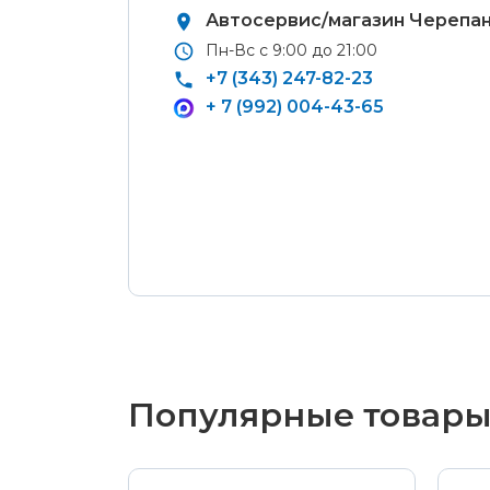
купленный товар по адресам:
Система
Автосервис/магазин
Черепан
кондиц
Магазин Восточная, 46
Пн-Вс с 9:00 до 21:00
салона
+7 (343) 247-82-23
Магазин Репина, 107
Перейт
+ 7 (992) 004-43-65
Автосервис/магазин Черепанова, 23
раздел
Автосервис/магазин 8 марта, 209/2
Оплата наличными
Популярные товар
С Вашего расчетного
счета