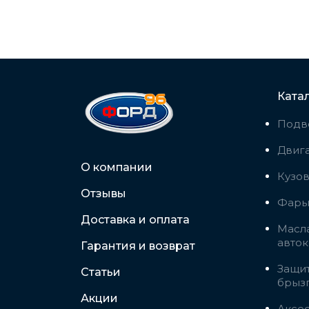
Ката
Подв
Двига
О компании
Кузо
Отзывы
Фары,
Доставка и оплата
Масла
авто
Гарантия и возврат
Защит
Статьи
брыз
Акции
Аксес