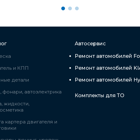
лог
Автосервис
еска
Ремонт автомобилей Fo
тель и КПП
Ремонт автомобилей KI
вные детали
Ремонт автомобилей Hy
 фонари, автоэлектрика
Комплекты для ТО
, жидкости,
косметика
а картера двигателя и
говики
суары, тюнинг, крепеж,