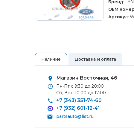
Ремонт 
Бренд:
LYN
колес
OEM номер
Полуось
Артикул:
W
ШРУС)
Рулевой
Ремонт 
шланги,
Ремонт 
Тормозн
Ремонт 
Ремонт 
Наличие
Доставка и оплата
Ремонт Ф
Ремонт 
Магазин Восточная, 46
Аккумул
Пн-Пт с 9:30 до 20:00
сигнал
Сб, Вс с 10:00 до 17:00
+7 (343) 351-74-60
Аудио 
+7 (932) 601-12-41
Блок кн
Самовывоз
partsauto@list.ru
Передни
лампы и
Вы можете самостоятельно забрать
освещен