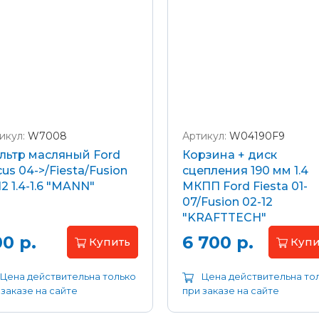
икул:
W7008
Артикул:
W04190F9
льтр масляный Ford
Корзина + диск
us 04->/Fiesta/Fusion
сцепления 190 мм 1.4
12 1.4-1.6 "MANN"
МКПП Ford Fiesta 01-
07/Fusion 02-12
"KRAFTTECH"
0 р.
6 700 р.
Купить
Купи
Цена действительна только
Цена действительна то
 заказе на сайте
при заказе на сайте