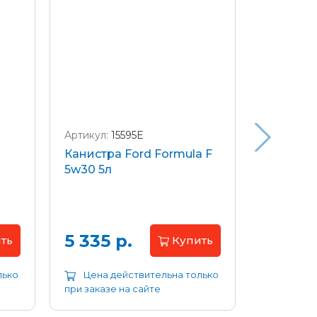
Артикул:
15595E
Артикул:
W
Канистра Ford Formula F
Щетки с
5w30 5л
передние
Focus 04
Цена 
5 335 р.
ть
Купить
лько
Цена действительна только
Цена д
при заказе на сайте
при заказе