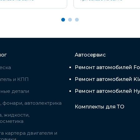
лог
Автосервис
еска
Ремонт автомобилей Fo
тель и КПП
Ремонт автомобилей KI
вные детали
Ремонт автомобилей Hy
 фонари, автоэлектрика
Комплекты для ТО
, жидкости,
косметика
а картера двигателя и
говики