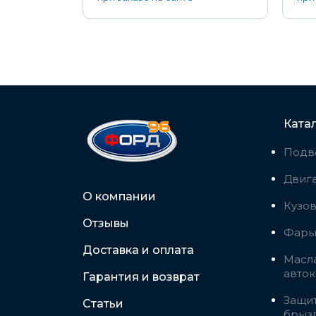
Ката
Подв
Двига
О компании
Кузо
Отзывы
Фары,
Доставка и оплата
Масла
авто
Гарантия и возврат
Защит
Статьи
брыз