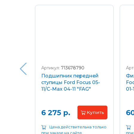
Подробнее о доставке и оплате
Артикул:
713678790
Арт
я
Подшипник передней
Фи
еля)
ступицы Ford Focus 05-
Foc
/C-Max
11/C-Max 04-11 "FAG"
01-
.8-2.0
апросу
6 275 р.
60
Купить
ьна только
Цена действительна только
при заказе на сайте
при