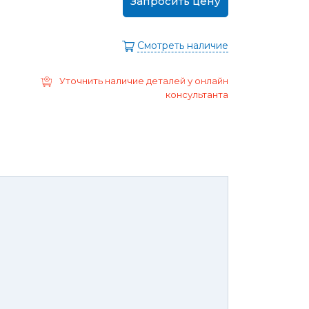
Запросить цену
ра
Моторные масла
дние/
Охлаждающая жидкость
ажного
Смотреть наличие
Тормозная жидкость
Ремонт Форд Puma
Перейти в
Уточнить наличие деталей у онлайн
раздел
Ремонт Форд B-max
консультанта
 Escape
Ремонт Форд EcoSport
Galaxy
Ремонт Форд Edge
ксессуары,
Защита
юнинг,
картера
репеж,
двигателя и
липсы
брызговики
ные коврики
Брызговики
нца и
Защита картера
оры
той России или транспортной
панией