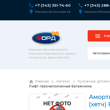
+7 (343) 351-74-60
+7 (343) 288
Магазин Восточная 46
Магазин Репина
Ка
Магазин автозапчастей и
Автосерви
специализированный сервис
по ремонту автомобилей
Ремонт 
Главная
Каталог
Кузовные детали
Колесны
Лифт газонаполненые багажника
Диагнос
колпаки
шпильк
Сход-ра
Аморт
Подвеск
(хетч)
Ремонт 
Подвеск