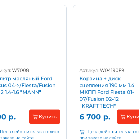
икул:
W7008
Артикул:
W04190F9
льтр масляный Ford
Корзина + диск
us 04->/Fiesta/Fusion
сцепления 190 мм 1.4
12 1.4-1.6 "MANN"
МКПП Ford Fiesta 01-
07/Fusion 02-12
"KRAFTTECH"
0 р.
6 700 р.
Купить
Купи
Цена действительна только
Цена действительна то
 заказе на сайте
при заказе на сайте