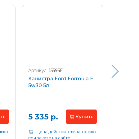
Артикул:
15595E
Артикул:
W
Канистра Ford Formula F
Щетки с
5w30 5л
передние
Focus 04
Цена 
5 335 р.
ть
Купить
лько
Цена действительна только
Цена д
при заказе на сайте
при заказе