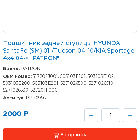
Подшипник задней ступицы HYUNDAI
SantaFe (SM) 01-/Tucson 04-10/KIA Sportage
4x4 04-> "PATRON"
Бренд:
PATRON
OEM номер:
517202J001, 503103E101, 503103E102,
503103E200, 503103E201, 5271026500, 5271026510,
5271026530, 527201F000
Артикул:
PBK6956
2000 ₽
В корзину