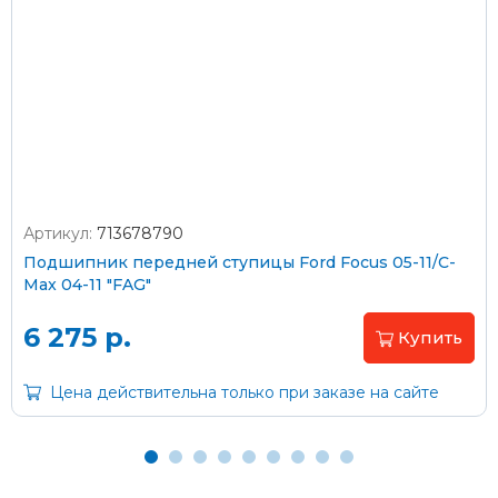
Стоимость доставки Почтой России –
от 500 ₽
Стоимость доставки через транспортную компанию –
согласно тарифам транспортной компании
Артикул:
713678790
Оплата наличными
Подшипник передней ступицы Ford Focus 05-11/C-
Max 04-11 "FAG"
Пластиковыми картами
Visa/MasterCard (без комиссии)
6 275 р.
Купить
Через банк
Цена действительна только при заказе на сайте
С помощью карты рассрочки Халва