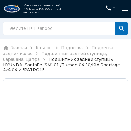
Магазин автозапчастей
и специализированный
автосервис
Главная
Каталог
Подвеска
Подвеска
задних колес
Подшипник задней ступицы,
барабана. Цапфа
Подшипник задней ступицы
HYUNDAI SantaFe (SM) 01-/Tucson 04-10/KIA Sportage
4x4 04-> "PATRON"