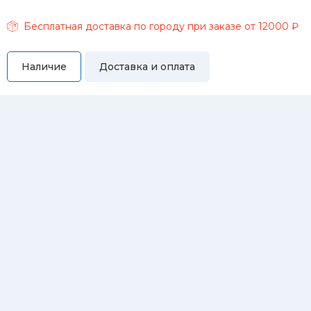
Бесплатная доставка по городу при заказе от 12000 ₽
Наличие
Доставка и оплата
Самовывоз
Вы можете самостоятельно забрать купленный товар по
адресам:
Магазин Восточная, 46
Магазин Репина, 107
Автосервис/магазин Черепанова, 23