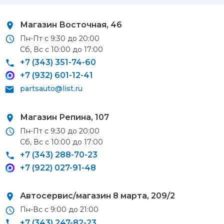
Автосервис/магазин 8 марта, 209/2
Магазин Восточная, 46
Пн-Пт с 9:30 до 20:00
Сб, Вс с 10:00 до 17:00
Курьерская доставка
+7 (343) 351-74-60
+7 (932) 601-12-41
По Екатеринбургу при заказе от 9 000 ₽ –
бесплатно
partsauto@list.ru
При заказе до 9 000 ₽ –
420 ₽
Доставка в удаленные районы (Березовский, Горный
Магазин Репина, 107
Щит, Кольцово, Большой Исток, Исток, Химмаш,
Пн-Пт с 9:30 до 20:00
Верхняя Пышма, Арамиль, Шувакиш) –
650 ₽
Сб, Вс с 10:00 до 17:00
+7 (343) 288-70-23
+7 (922) 027-91-48
Почтой России или транспортной компанией
Автосервис/магазин 8 марта, 209/2
Стоимость доставки Почтой России –
от 500 ₽
Пн-Вс с 9:00 до 21:00
+7 (343) 247-82-23