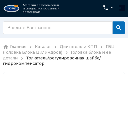
Магазин автозапчастей
и специализированный
автосервис
Главная
Каталог
Двигатель и КПП
ГБЦ
(Головка Блока Цилиндров)
Головка блока и ее
детали
Толкатель/регулировочная шайба/
гидрокомпенсатор