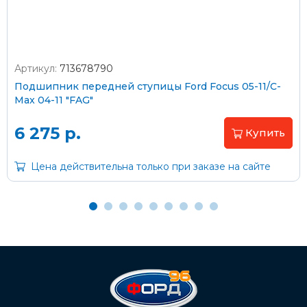
Оплата наличными
Артикул:
713678790
Подшипник передней ступицы Ford Focus 05-11/C-
Пластиковыми картами
Max 04-11 "FAG"
Visa/MasterCard (без комиссии)
6 275 р.
Купить
Через банк
Цена действительна только при заказе на сайте
С помощью карты рассрочки Халва
С Вашего расчетного счета
На карту Сбербанка:
2202 2032 0805 1187