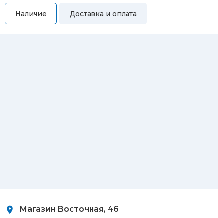
Наличие
Доставка и оплата
Самовывоз
Вы можете самостоятельно забрать купленный товар по
адресам:
Магазин Восточная, 46
Магазин Репина, 107
Автосервис/магазин Черепанова, 23
Автосервис/магазин 8 марта, 209/2
Магазин Восточная, 46