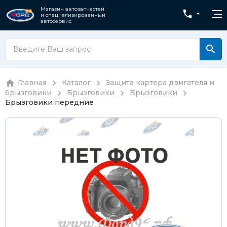
Магазин автозапчастей
и специализированный
автосервис
Главная
Каталог
Защита картера двигателя и
брызговики
Брызговики
Брызговики
Брызговики передние