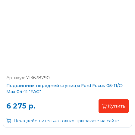
Оплата наличными
Пластиковыми картами
Visa/MasterCard (без комиссии)
Через банк
Артикул:
713678790
С помощью карты рассрочки Халва
Подшипник передней ступицы Ford Focus 05-11/C-
Max 04-11 "FAG"
С Вашего расчетного счета
6 275 р.
Купить
На карту Сбербанка:
Цена действительна только при заказе на сайте
2202 2032 0805 1187