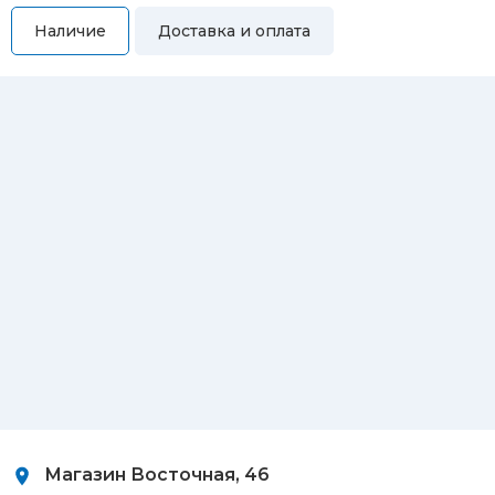
Наличие
Доставка и оплата
Самовывоз
Вы можете самостоятельно забрать купленный товар по
адресам:
Магазин Восточная, 46
Магазин Репина, 107
Автосервис/магазин Черепанова, 23
Автосервис/магазин 8 марта, 209/2
Магазин Восточная, 46