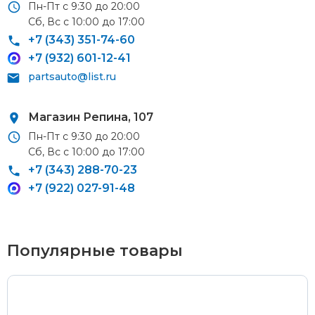
Пн-Пт с 9:30 до 20:00
Сб, Вс с 10:00 до 17:00
Курьерская доставка
+7 (343) 351-74-60
+7 (932) 601-12-41
По Екатеринбургу при заказе от 9 000 ₽ –
бесплатно
partsauto@list.ru
При заказе до 9 000 ₽ –
420 ₽
Доставка в удаленные районы (Березовский, Горный
Магазин Репина, 107
Щит, Кольцово, Большой Исток, Исток, Химмаш,
Пн-Пт с 9:30 до 20:00
Верхняя Пышма, Арамиль, Шувакиш) –
650 ₽
Сб, Вс с 10:00 до 17:00
+7 (343) 288-70-23
+7 (922) 027-91-48
Почтой России или транспортной компанией
Стоимость доставки Почтой России –
от 500 ₽
Популярные товары
Стоимость доставки через транспортную компанию –
согласно тарифам транспортной компании