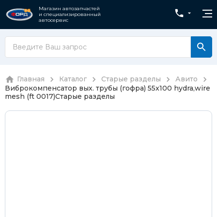
Магазин автозапчастей
и специализированный
автосервис
Главная
Каталог
Старые разделы
Авито
Виброкомпенсатор вых. трубы (гофра) 55x100 hydra,wire
mesh (ft 0017)
Старые разделы