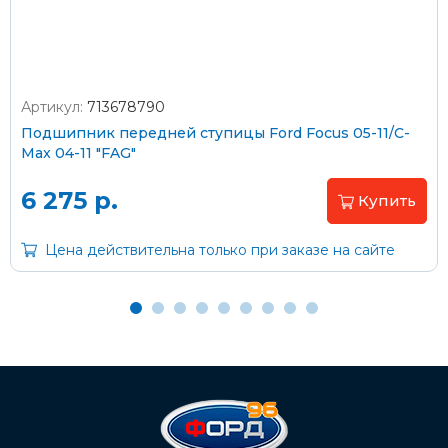
Артикул:
713678790
Оплата наличными
Подшипник передней ступицы Ford Focus 05-11/C-
Max 04-11 "FAG"
Пластиковыми картами
Visa/MasterCard (без комиссии)
6 275 р.
Купить
Через банк
Цена действительна только при заказе на сайте
С помощью карты рассрочки Халва
С Вашего расчетного счета
На карту Сбербанка:
2202 2032 0805 1187