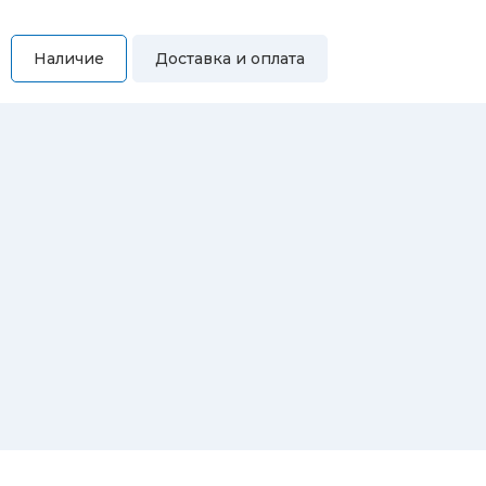
Наличие
Доставка и оплата
Самовывоз
Вы можете самостоятельно забрать купленный товар по
адресам:
Магазин Восточная, 46
Магазин Репина, 107
Автосервис/магазин Черепанова, 23
Автосервис/магазин 8 марта, 209/2