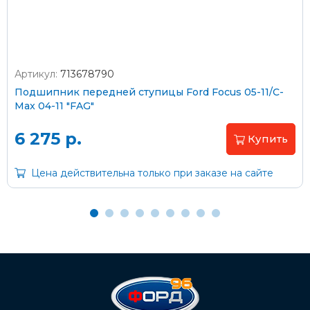
Артикул:
713678790
Оплата наличными
Подшипник передней ступицы Ford Focus 05-11/C-
Max 04-11 "FAG"
Пластиковыми картами
Visa/MasterCard (без комиссии)
6 275 р.
Купить
Через банк
Цена действительна только при заказе на сайте
С помощью карты рассрочки Халва
С Вашего расчетного счета
На карту Сбербанка:
2202 2032 0805 1187