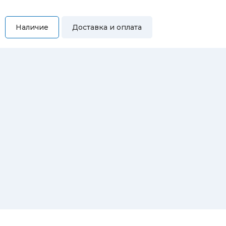
Наличие
Доставка и оплата
Самовывоз
Вы можете самостоятельно забрать купленный товар по
адресам:
Магазин Восточная, 46
Магазин Репина, 107
Автосервис/магазин Черепанова, 23
Автосервис/магазин 8 марта, 209/2