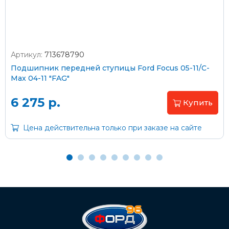
Артикул:
713678790
Оплата наличными
Подшипник передней ступицы Ford Focus 05-11/C-
Max 04-11 "FAG"
Пластиковыми картами
Visa/MasterCard (без комиссии)
6 275 р.
Купить
Через банк
Цена действительна только при заказе на сайте
С помощью карты рассрочки Халва
С Вашего расчетного счета
На карту Сбербанка:
2202 2032 0805 1187