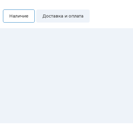
Наличие
Доставка и оплата
Самовывоз
Вы можете самостоятельно забрать купленный товар по
адресам:
Магазин Восточная, 46
Магазин Репина, 107
Автосервис/магазин Черепанова, 23
Автосервис/магазин 8 марта, 209/2