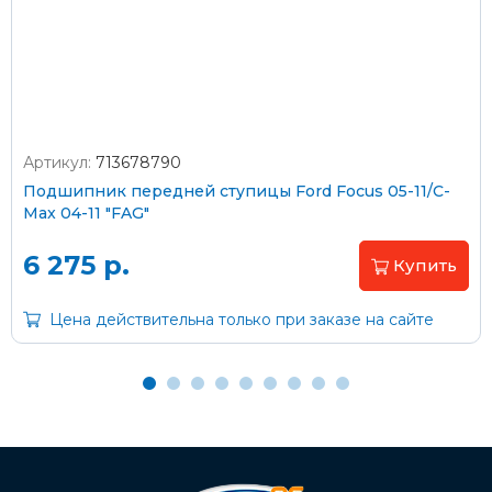
согласно тарифам транспортной компании
Артикул:
713678790
Оплата наличными
Подшипник передней ступицы Ford Focus 05-11/C-
Max 04-11 "FAG"
Пластиковыми картами
Visa/MasterCard (без комиссии)
6 275 р.
Купить
Через банк
Цена действительна только при заказе на сайте
С помощью карты рассрочки Халва
С Вашего расчетного счета
На карту Сбербанка: