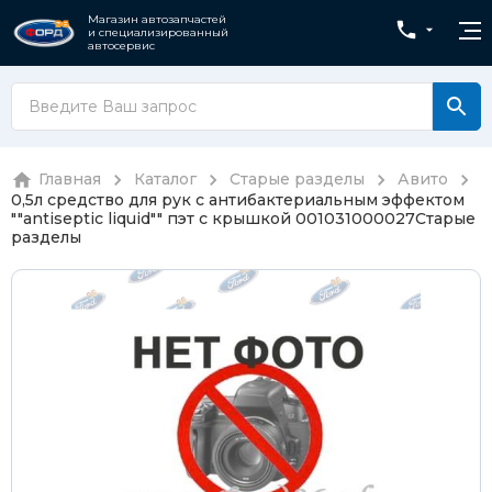
Магазин автозапчастей
и специализированный
автосервис
Главная
Каталог
Старые разделы
Авито
0,5л средство для рук с антибактериальным эффектом
""antiseptic liquid"" пэт с крышкой 001031000027
Старые
разделы