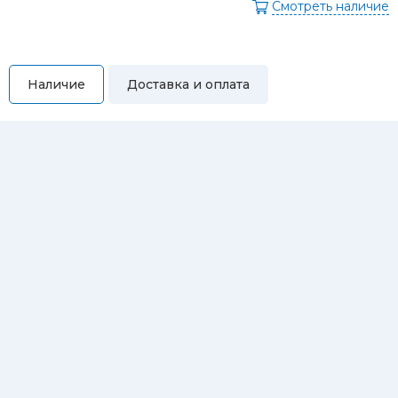
Смотреть наличие
Наличие
Доставка и оплата
Самовывоз
Вы можете самостоятельно забрать купленный товар по
адресам:
Магазин Восточная, 46
Магазин Репина, 107
Автосервис/магазин Черепанова, 23