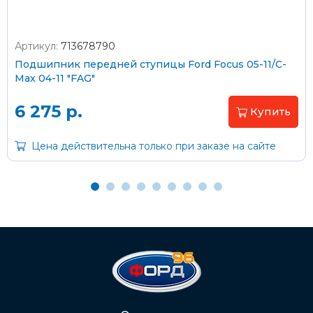
Артикул:
713678790
Оплата наличными
Подшипник передней ступицы Ford Focus 05-11/C-
Max 04-11 "FAG"
Пластиковыми картами
Visa/MasterCard (без комиссии)
6 275 р.
Купить
Через банк
Цена действительна только при заказе на сайте
С помощью карты рассрочки Халва
С Вашего расчетного счета
На карту Сбербанка:
2202 2032 0805 1187
Через Интернет-банк