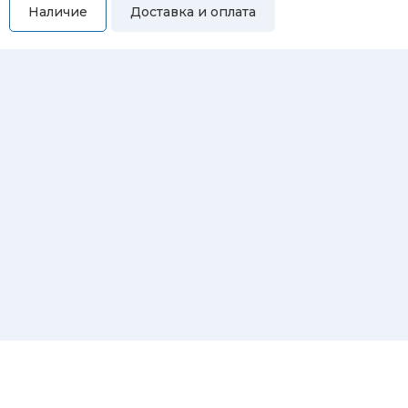
Наличие
Доставка и оплата
Самовывоз
Вы можете самостоятельно забрать купленный товар по
адресам:
Магазин Восточная, 46
Магазин Репина, 107
Автосервис/магазин Черепанова, 23
Автосервис/магазин 8 марта, 209/2