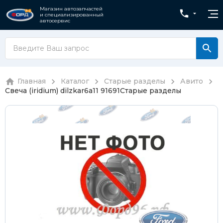
Магазин автозапчастей
и специализированный
автосервис
Главная
Каталог
Старые разделы
Авито
Свеча (iridium) dilzkar6a11 91691
Старые разделы