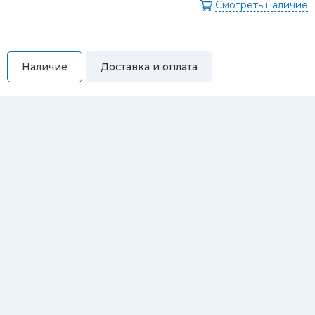
Смотреть наличие
Наличие
Доставка и оплата
Самовывоз
Вы можете самостоятельно забрать купленный товар по
адресам:
Магазин Восточная, 46
Магазин Репина, 107
Автосервис/магазин Черепанова, 23