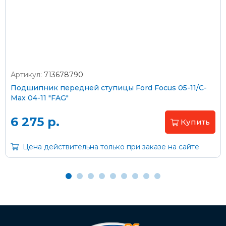
согласно тарифам транспортной компании
Артикул:
713678790
Оплата наличными
Подшипник передней ступицы Ford Focus 05-11/C-
Max 04-11 "FAG"
Пластиковыми картами
Visa/MasterCard (без комиссии)
6 275 р.
Купить
Через банк
Цена действительна только при заказе на сайте
С помощью карты рассрочки Халва
С Вашего расчетного счета
На карту Сбербанка: