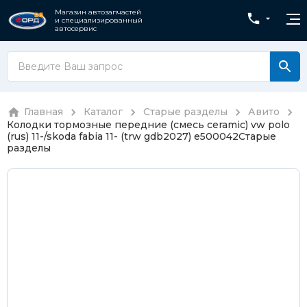
Магазин автозапчастей
и специализированный
автосервис
Главная
Каталог
Старые разделы
Авито
Колодки тормозные передние (смесь ceramic) vw polo
(rus) 11-/skoda fabia 11- (trw gdb2027) e500042
Старые
разделы