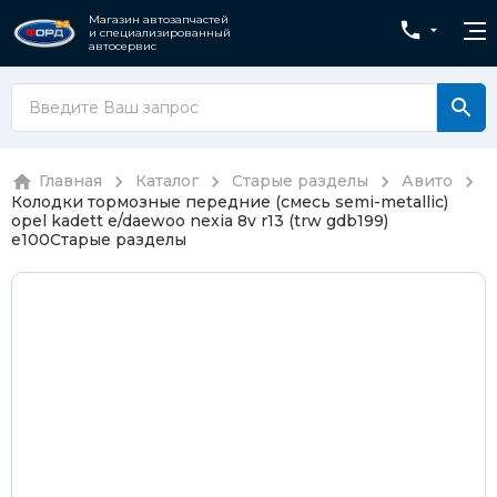
Магазин автозапчастей
и специализированный
автосервис
Главная
Каталог
Старые разделы
Авито
Колодки тормозные передние (смесь semi-metallic)
opel kadett e/daewoo nexia 8v r13 (trw gdb199)
e100
Старые разделы