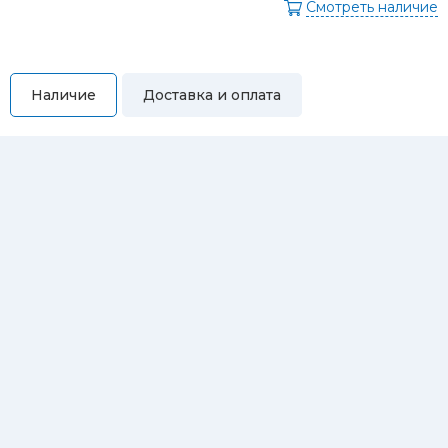
Смотреть наличие
Наличие
Доставка и оплата
Самовывоз
Вы можете самостоятельно забрать купленный товар по
адресам:
Магазин Восточная, 46
Магазин Репина, 107
Автосервис/магазин Черепанова, 23