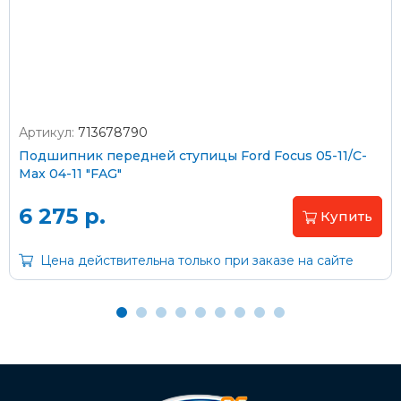
согласно тарифам транспортной компании
Артикул:
713678790
Оплата наличными
Подшипник передней ступицы Ford Focus 05-11/C-
Max 04-11 "FAG"
Пластиковыми картами
Visa/MasterCard (без комиссии)
6 275 р.
Купить
Через банк
Цена действительна только при заказе на сайте
С помощью карты рассрочки Халва
С Вашего расчетного счета
На карту Сбербанка: