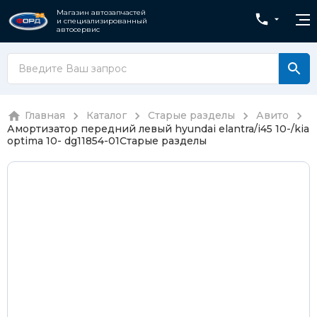
Магазин автозапчастей
и специализированный
автосервис
Главная
Каталог
Старые разделы
Авито
Амортизатор передний левый hyundai elantra/i45 10-/kia
optima 10- dg11854-01
Старые разделы