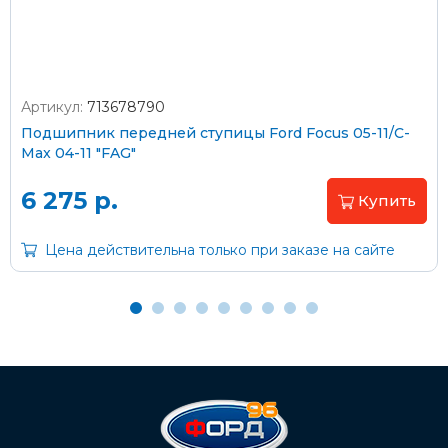
Артикул:
713678790
Оплата наличными
Подшипник передней ступицы Ford Focus 05-11/C-
Max 04-11 "FAG"
Пластиковыми картами
Visa/MasterCard (без комиссии)
6 275 р.
Купить
Через банк
Цена действительна только при заказе на сайте
С помощью карты рассрочки Халва
С Вашего расчетного счета
На карту Сбербанка:
2202 2032 0805 1187