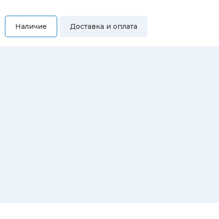
Наличие
Доставка и оплата
Самовывоз
Вы можете самостоятельно забрать купленный товар по
адресам:
Магазин Восточная, 46
Магазин Репина, 107
Автосервис/магазин Черепанова, 23
Автосервис/магазин 8 марта, 209/2