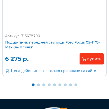
согласно тарифам транспортной компании
Артикул:
713678790
Оплата наличными
Подшипник передней ступицы Ford Focus 05-11/C-
Max 04-11 "FAG"
Пластиковыми картами
Visa/MasterCard (без комиссии)
6 275 р.
Купить
Через банк
Цена действительна только при заказе на сайте
С помощью карты рассрочки Халва
С Вашего расчетного счета
На карту Сбербанка: