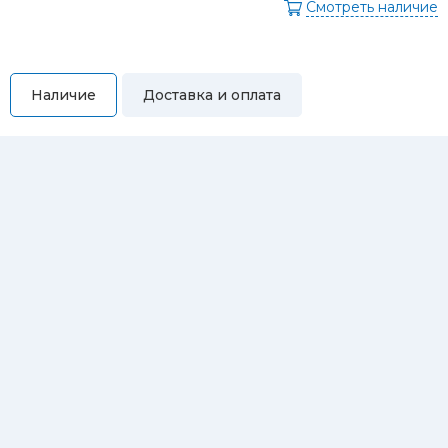
Смотреть наличие
Наличие
Доставка и оплата
Самовывоз
Вы можете самостоятельно забрать купленный товар по
адресам:
Магазин Восточная, 46
Магазин Репина, 107
Автосервис/магазин Черепанова, 23