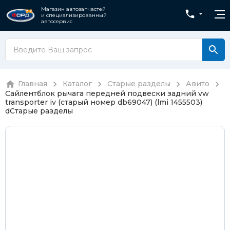
Магазин автозапчастей
и специализированный
автосервис
Главная
Каталог
Старые разделы
Авито
Сайлентблок рычага передней подвески задний vw
transporter iv (старый номер db69047) (lmi 1455503)
d
Старые разделы