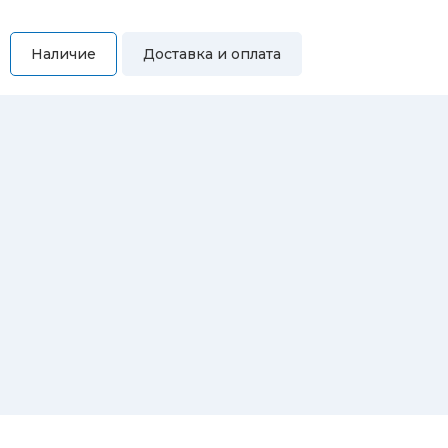
Наличие
Доставка и оплата
Самовывоз
Вы можете самостоятельно забрать купленный товар по
адресам:
Магазин Восточная, 46
Магазин Репина, 107
Автосервис/магазин Черепанова, 23
Автосервис/магазин 8 марта, 209/2