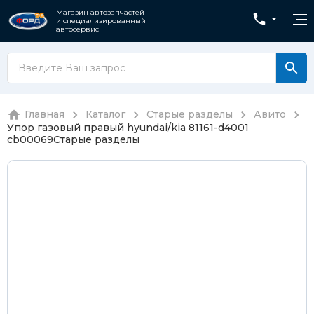
Магазин автозапчастей
и специализированный
автосервис
Главная
Каталог
Старые разделы
Авито
Упор газовый правый hyundai/kia 81161-d4001
cb00069
Старые разделы