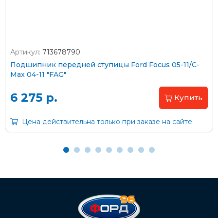
Артикул:
713678790
Оплата наличными
Подшипник передней ступицы Ford Focus 05-11/C-
Max 04-11 "FAG"
Пластиковыми картами
Visa/MasterCard (без комиссии)
6 275 р.
Купить
Через банк
Цена действительна только при заказе на сайте
С помощью карты рассрочки Халва
С Вашего расчетного счета
На карту Сбербанка:
2202 2032 0805 1187