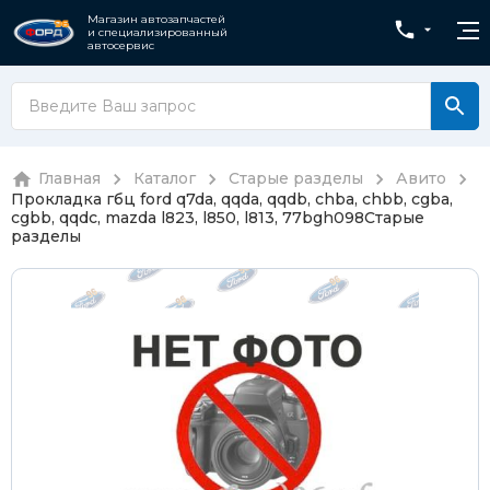
Магазин автозапчастей
и специализированный
автосервис
Главная
Каталог
Старые разделы
Авито
Прокладка гбц ford q7da, qqda, qqdb, chba, chbb, cgba,
cgbb, qqdc, mazda l823, l850, l813, 77bgh098
Старые
разделы