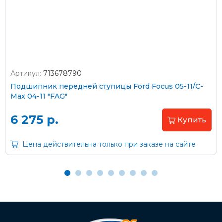
согласно тарифам транспортной компании
Артикул:
713678790
Оплата наличными
Подшипник передней ступицы Ford Focus 05-11/C-
Max 04-11 "FAG"
Пластиковыми картами
Visa/MasterCard (без комиссии)
6 275 р.
Купить
Через банк
Цена действительна только при заказе на сайте
С помощью карты рассрочки Халва
С Вашего расчетного счета
На карту Сбербанка: