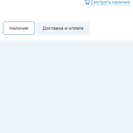
Смотреть наличие
Наличие
Доставка и оплата
Самовывоз
Вы можете самостоятельно забрать купленный товар по
адресам:
Магазин Восточная, 46
Магазин Репина, 107
Автосервис/магазин Черепанова, 23