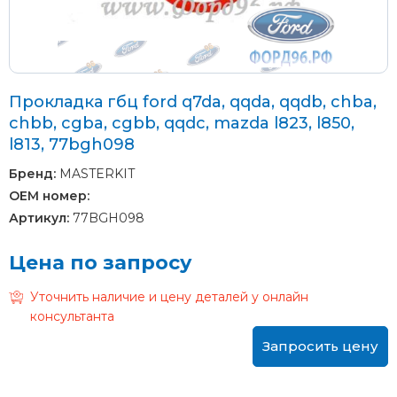
Прокладка гбц ford q7da, qqda, qqdb, chba,
chbb, cgba, cgbb, qqdc, mazda l823, l850,
l813, 77bgh098
Бренд:
MASTERKIT
OEM номер:
Артикул:
77BGH098
Цена по запросу
Уточнить наличие и цену деталей у онлайн
консультанта
Запросить цену