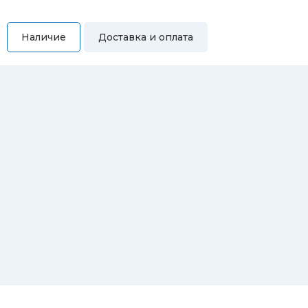
Наличие
Доставка и оплата
Самовывоз
Вы можете самостоятельно забрать купленный товар по
адресам:
Магазин Восточная, 46
Магазин Репина, 107
Автосервис/магазин Черепанова, 23
Автосервис/магазин 8 марта, 209/2