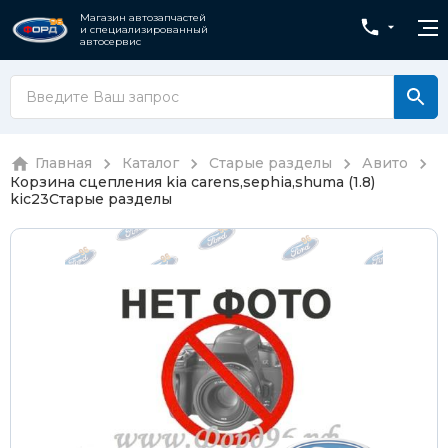
Магазин автозапчастей
и специализированный
автосервис
Главная
Каталог
Старые разделы
Авито
Корзина сцепления kia carens,sephia,shuma (1.8)
kic23
Старые разделы