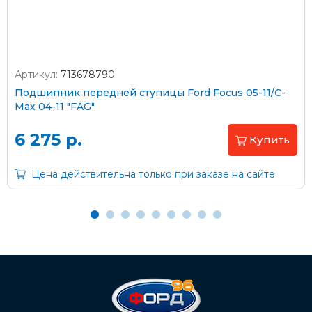
Артикул:
713678790
Оплата наличными
Подшипник передней ступицы Ford Focus 05-11/C-
Max 04-11 "FAG"
Пластиковыми картами
Visa/MasterCard (без комиссии)
6 275 р.
Купить
Через банк
Цена действительна только при заказе на сайте
С помощью карты рассрочки Халва
С Вашего расчетного счета
На карту Сбербанка:
2202 2032 0805 1187