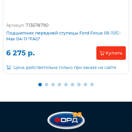
Артикул:
713678790
Оплата наличными
Подшипник передней ступицы Ford Focus 05-11/C-
Max 04-11 "FAG"
Пластиковыми картами
Visa/MasterCard (без комиссии)
6 275 р.
Купить
Через банк
Цена действительна только при заказе на сайте
С помощью карты рассрочки Халва
С Вашего расчетного счета
На карту Сбербанка:
2202 2032 0805 1187