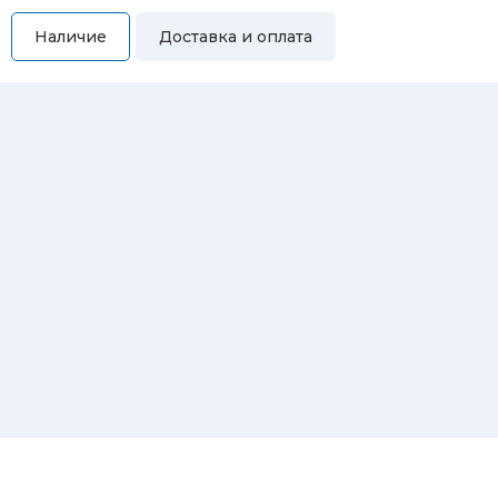
Наличие
Доставка и оплата
Самовывоз
Вы можете самостоятельно забрать купленный товар по
адресам:
Магазин Восточная, 46
Магазин Репина, 107
Автосервис/магазин Черепанова, 23
Автосервис/магазин 8 марта, 209/2