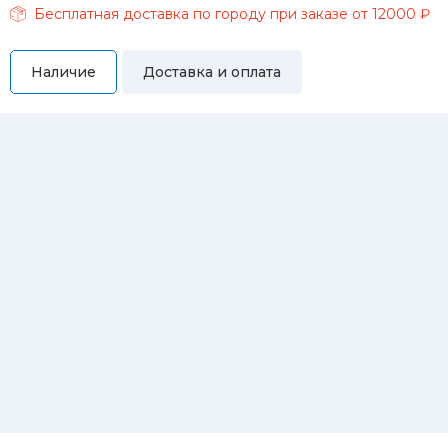
Бесплатная доставка по городу при заказе от 12000 ₽
Наличие
Доставка и оплата
Самовывоз
Вы можете самостоятельно забрать купленный товар по
адресам:
Магазин Восточная, 46
Магазин Репина, 107
Автосервис/магазин Черепанова, 23
Автосервис/магазин 8 марта, 209/2