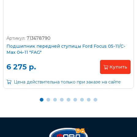
Артикул:
713678790
Оплата наличными
Подшипник передней ступицы Ford Focus 05-11/C-
Max 04-11 "FAG"
Пластиковыми картами
Visa/MasterCard (без комиссии)
6 275 р.
Купить
Через банк
Цена действительна только при заказе на сайте
С помощью карты рассрочки Халва
С Вашего расчетного счета
На карту Сбербанка:
2202 2032 0805 1187