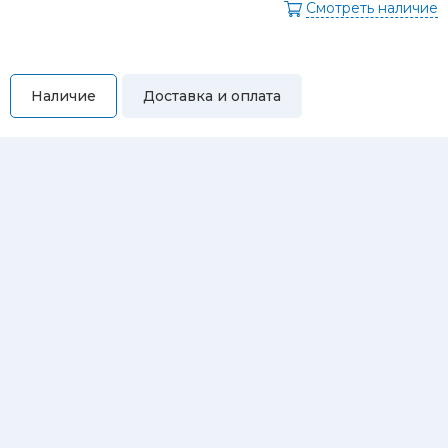
Смотреть наличие
Наличие
Доставка и оплата
Самовывоз
Вы можете самостоятельно забрать купленный товар по
адресам:
Магазин Восточная, 46
Магазин Репина, 107
Автосервис/магазин Черепанова, 23