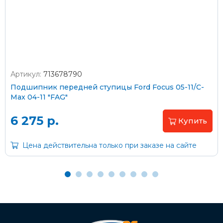
Стоимость доставки через транспортную компанию –
согласно тарифам транспортной компании
Артикул:
713678790
Оплата наличными
Подшипник передней ступицы Ford Focus 05-11/C-
Max 04-11 "FAG"
Пластиковыми картами
Visa/MasterCard (без комиссии)
6 275 р.
Купить
Через банк
Цена действительна только при заказе на сайте
С помощью карты рассрочки Халва
С Вашего расчетного счета