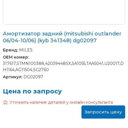
Амортизатор задний (mitsubishi outlander
06/04-10/06) (kyb 341348) dg02097
Бренд:
MILES
OEM номер:
317617,STMN100388,42039448SX,SA1055,TAA5041,U20017,D
H1164,AG11504,SG2760
Артикул:
DG02097
Цена по запросу
Уточнить наличие деталей у онлайн консультанта
Запросить цену