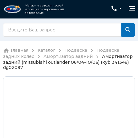
Магазин автозапчастей
и специализированный
автосервис
Главная
Каталог
Подвеска
Подвеска
задних колес
Амортизатор задний
Амортизатор
задний (mitsubishi outlander 06/04-10/06) (kyb 341348)
dg02097