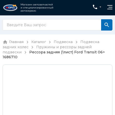
Магазин автозапчастей
и специализированный
автосервис
Главная
Каталог
Подвеска
Подвеска
задних колес
Пружины и рессоры задней
подвески
Рессора задняя (1лист) Ford Transit 06>
1686710