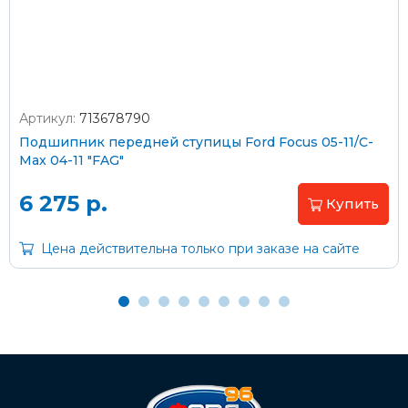
согласно тарифам транспортной компании
Артикул:
713678790
Оплата наличными
Подшипник передней ступицы Ford Focus 05-11/C-
Max 04-11 "FAG"
Пластиковыми картами
Visa/MasterCard (без комиссии)
6 275 р.
Купить
Через банк
Цена действительна только при заказе на сайте
С помощью карты рассрочки Халва
С Вашего расчетного счета
На карту Сбербанка: