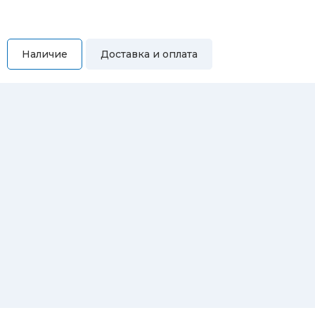
Наличие
Доставка и оплата
Самовывоз
Вы можете самостоятельно забрать купленный товар по
адресам:
Магазин Восточная, 46
Магазин Репина, 107
Автосервис/магазин Черепанова, 23
Автосервис/магазин 8 марта, 209/2