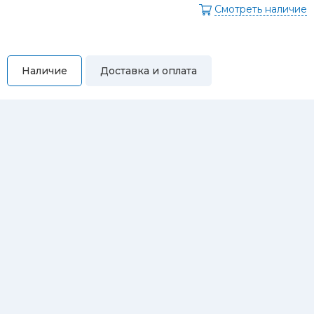
Смотреть наличие
Наличие
Доставка и оплата
Самовывоз
Вы можете самостоятельно забрать купленный товар по
адресам:
Магазин Восточная, 46
Магазин Репина, 107
Автосервис/магазин Черепанова, 23