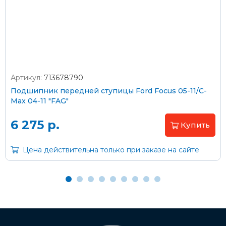
Стоимость доставки через транспортную компанию –
согласно тарифам транспортной компании
Артикул:
713678790
Оплата наличными
Подшипник передней ступицы Ford Focus 05-11/C-
Max 04-11 "FAG"
Пластиковыми картами
Visa/MasterCard (без комиссии)
6 275 р.
Купить
Через банк
Цена действительна только при заказе на сайте
С помощью карты рассрочки Халва
С Вашего расчетного счета