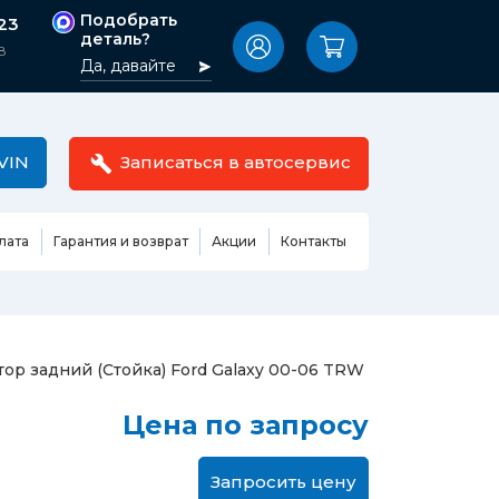
Подобрать
-23
деталь?
8
Да, давайте
VIN
Записаться в автосервис
лата
Гарантия и возврат
Акции
Контакты
Масла,
узовные
жидкости,
етали
автокосметика
Ремонт или замена бензонасоса
ор задний (Стойка) Ford Galaxy 00-06 TRW
сть кузова
Автомобильная эмаль
Замена ремня ГРМ
Цена по запросу
Жидкость ГУР
Замена жидкости ГУР
ь кузова и
Жидкость для омывания
Замена тормозной жидкости
стекол
Запросить цену