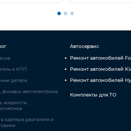
лог
Автосервис
еска
Ремонт автомобилей Fo
тель и КПП
Ремонт автомобилей KI
вные детали
Ремонт автомобилей Hy
 фонари, автоэлектрика
Комплекты для ТО
, жидкости,
косметика
а картера двигателя и
говики