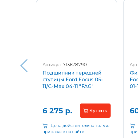
Подробнее о доставке и оплате
Артикул:
713678790
Арт
я
Подшипник передней
Фи
еля)
ступицы Ford Focus 05-
Foc
/C-Max
11/C-Max 04-11 "FAG"
01-
.8-2.0
апросу
6 275 р.
60
Купить
ьна только
Цена действительна только
при заказе на сайте
при