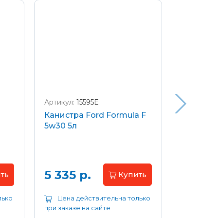
Артикул:
15595E
Артикул:
W
Канистра Ford Formula F
Щетки с
5w30 5л
передние
Focus 04
Цена 
5 335 р.
ть
Купить
лько
Цена действительна только
Цена д
при заказе на сайте
при заказе