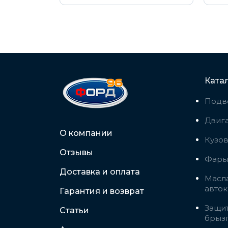
Ката
Подв
Двига
О компании
Кузо
Отзывы
Фары,
Доставка и оплата
Масла
авто
Гарантия и возврат
Защит
Статьи
брыз