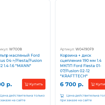
икул:
W7008
Артикул:
W04190F9
льтр масляный Ford
Корзина + диск
us 04->/Fiesta/Fusion
сцепления 190 мм 1.4
12 1.4-1.6 "MANN"
МКПП Ford Fiesta 01-
07/Fusion 02-12
"KRAFTTECH"
0 р.
6 700 р.
Купить
Купи
Цена действительна только
Цена действительна то
 заказе на сайте
при заказе на сайте