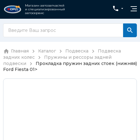
Магазин автозапчастей
и специализированный
автосервис
Главная
Каталог
Подвеска
Подвеска
задних колес
Пружины и рессоры задней
подвески
Прокладка пружин задних стоек (нижняя)
Ford Fiesta 01>