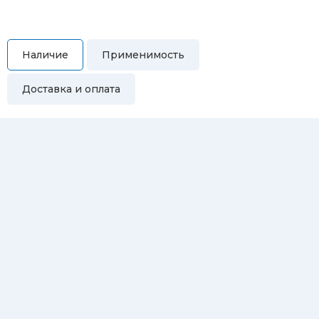
Наличие
Применимость
Доставка и оплата
Самовывоз
Вы можете самостоятельно забрать купленный товар по
адресам:
Магазин Восточная, 46
Магазин Репина, 107