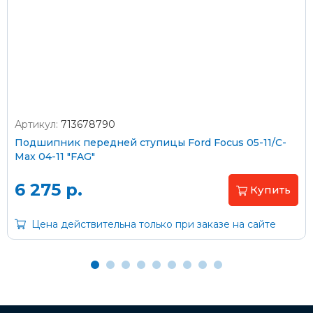
Стоимость доставки через транспортную компанию –
согласно тарифам транспортной компании
Артикул:
713678790
Оплата наличными
Подшипник передней ступицы Ford Focus 05-11/C-
Max 04-11 "FAG"
Пластиковыми картами
Visa/MasterCard (без комиссии)
6 275 р.
Купить
Через банк
Цена действительна только при заказе на сайте
С помощью карты рассрочки Халва
С Вашего расчетного счета