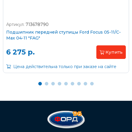
Артикул:
713678790
Оплата наличными
Подшипник передней ступицы Ford Focus 05-11/C-
Max 04-11 "FAG"
Пластиковыми картами
Visa/MasterCard (без комиссии)
6 275 р.
Купить
Через банк
Цена действительна только при заказе на сайте
С помощью карты рассрочки Халва
С Вашего расчетного счета
На карту Сбербанка:
2202 2032 0805 1187