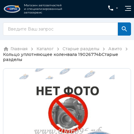
Магазин автозапчастей
и специализированный
автосервис
Главная
Каталог
Старые разделы
Авито
Кольцо уплотняющее коленвала 19026774b
Старые
разделы