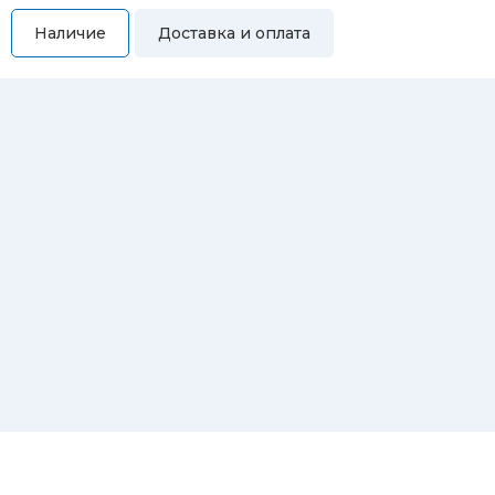
Наличие
Доставка и оплата
Самовывоз
Вы можете самостоятельно забрать купленный товар по
адресам:
Магазин Восточная, 46
Магазин Репина, 107
Автосервис/магазин Черепанова, 23
Автосервис/магазин 8 марта, 209/2