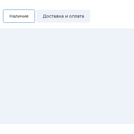
Наличие
Доставка и оплата
Самовывоз
Вы можете самостоятельно забрать купленный товар по
адресам:
Магазин Восточная, 46
Магазин Репина, 107
Автосервис/магазин Черепанова, 23
Автосервис/магазин 8 марта, 209/2