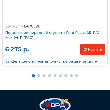
Артикул:
713678790
Оплата наличными
Подшипник передней ступицы Ford Focus 05-11/C-
Max 04-11 "FAG"
Пластиковыми картами
Visa/MasterCard (без комиссии)
6 275 р.
Купить
Через банк
Цена действительна только при заказе на сайте
С помощью карты рассрочки Халва
С Вашего расчетного счета
На карту Сбербанка:
2202 2032 0805 1187