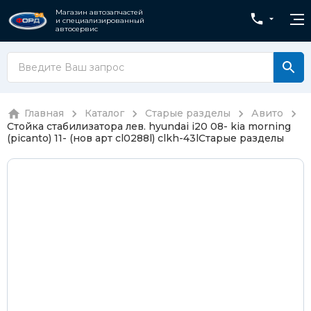
Магазин автозапчастей
и специализированный
автосервис
Главная
Каталог
Старые разделы
Авито
Стойка стабилизатора лев. hyundai i20 08- kia morning
(picanto) 11- (нов арт cl0288l) clkh-43l
Старые разделы