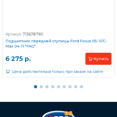
согласно тарифам транспортной компании
Артикул:
713678790
Оплата наличными
Подшипник передней ступицы Ford Focus 05-11/C-
Max 04-11 "FAG"
Пластиковыми картами
Visa/MasterCard (без комиссии)
6 275 р.
Купить
Через банк
Цена действительна только при заказе на сайте
С помощью карты рассрочки Халва
С Вашего расчетного счета
На карту Сбербанка: