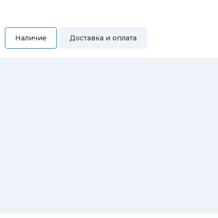
Наличие
Доставка и оплата
Самовывоз
Вы можете самостоятельно забрать купленный товар по
адресам:
Магазин Восточная, 46
Магазин Репина, 107
Автосервис/магазин Черепанова, 23
Автосервис/магазин 8 марта, 209/2