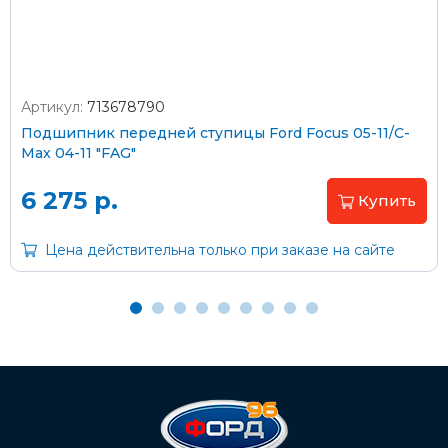
Артикул:
713678790
Оплата наличными
Подшипник передней ступицы Ford Focus 05-11/C-
Max 04-11 "FAG"
Пластиковыми картами
Visa/MasterCard (без комиссии)
6 275 р.
Купить
Через банк
Цена действительна только при заказе на сайте
С помощью карты рассрочки Халва
С Вашего расчетного счета
На карту Сбербанка:
2202 2032 0805 1187