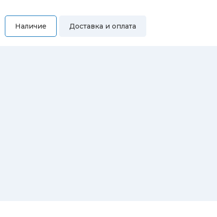
Наличие
Доставка и оплата
Самовывоз
Вы можете самостоятельно забрать купленный товар по
адресам:
Магазин Восточная, 46
Магазин Репина, 107
Автосервис/магазин Черепанова, 23
Автосервис/магазин 8 марта, 209/2