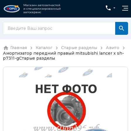
Магазин автозапчастей
и специализированный
автосервис
Главная
Каталог
Старые разделы
Авито
Амортизатор передний правый mitsubishi lancer x sh-
p7311-g
Старые разделы