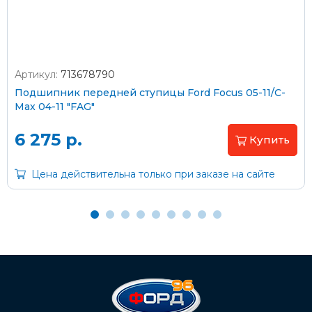
Артикул:
713678790
Оплата наличными
Подшипник передней ступицы Ford Focus 05-11/C-
Max 04-11 "FAG"
Пластиковыми картами
Visa/MasterCard (без комиссии)
6 275 р.
Купить
Через банк
Цена действительна только при заказе на сайте
С помощью карты рассрочки Халва
С Вашего расчетного счета
На карту Сбербанка:
2202 2032 0805 1187