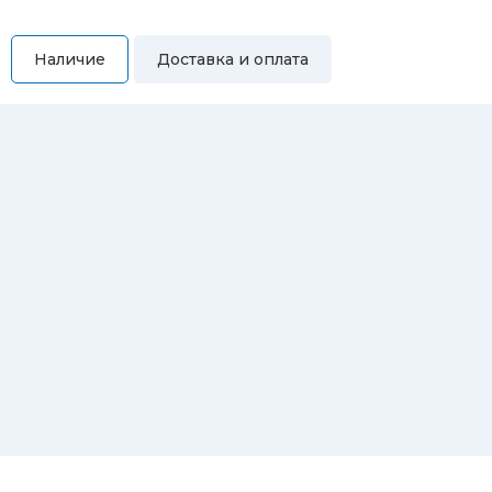
Наличие
Доставка и оплата
Самовывоз
Вы можете самостоятельно забрать купленный товар по
адресам:
Магазин Восточная, 46
Магазин Репина, 107
Автосервис/магазин Черепанова, 23
Автосервис/магазин 8 марта, 209/2