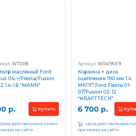
икул:
W7008
Артикул:
W04190F9
льтр масляный Ford
Корзина + диск
us 04->/Fiesta/Fusion
сцепления 190 мм 1.4
12 1.4-1.6 "MANN"
МКПП Ford Fiesta 01-
07/Fusion 02-12
"KRAFTTECH"
0 р.
6 700 р.
Купить
Купи
Цена действительна только
Цена действительна то
 заказе на сайте
при заказе на сайте