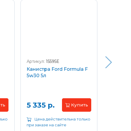
Артикул:
15595E
Артикул:
W
Канистра Ford Formula F
Щетки с
5w30 5л
передние
Focus 04
Цена 
5 335 р.
ть
Купить
лько
Цена действительна только
Цена д
при заказе на сайте
при заказе