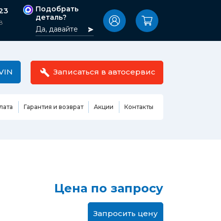
Подобрать
-23
деталь?
8
Да, давайте
VIN
Записаться в автосервис
лата
Гарантия и возврат
Акции
Контакты
Масла,
узовные
жидкости,
етали
автокосметика
Ремонт или замена бензонасоса
сть кузова
Автомобильная эмаль
Замена ремня ГРМ
Цена по запросу
Жидкость ГУР
Замена жидкости ГУР
ь кузова и
Жидкость для омывания
Замена тормозной жидкости
стекол
Запросить цену