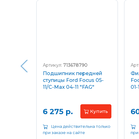
Подробнее о доставке и оплате
Артикул:
713678790
Арт
я
Подшипник передней
Фи
еля)
ступицы Ford Focus 05-
Foc
/C-Max
11/C-Max 04-11 "FAG"
01-
.8-2.0
апросу
6 275 р.
60
Купить
ьна только
Цена действительна только
при заказе на сайте
при