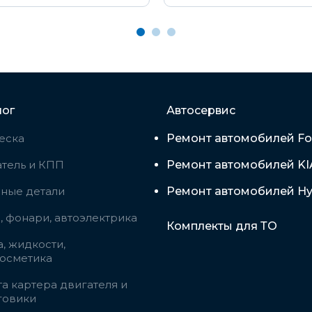
лог
Автосервис
еска
Ремонт автомобилей Fo
тель и КПП
Ремонт автомобилей KI
вные детали
Ремонт автомобилей Hy
 фонари, автоэлектрика
Комплекты для ТО
, жидкости,
косметика
а картера двигателя и
говики