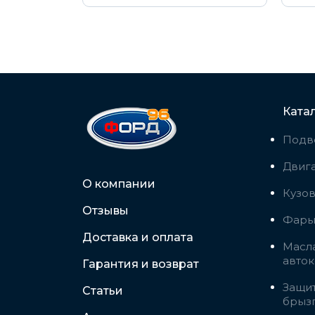
Ката
Подв
Двига
О компании
Кузо
Отзывы
Фары,
Доставка и оплата
Масла
авто
Гарантия и возврат
Защит
Статьи
брыз