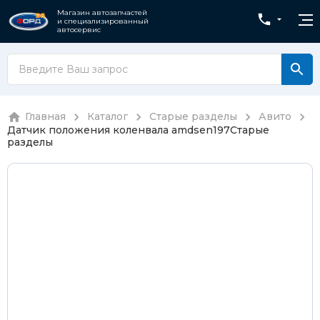
Магазин автозапчастей
и специализированный
автосервис
Главная
Каталог
Старые разделы
Авито
Датчик положения коленвала amdsen197
Старые
разделы