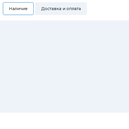
Наличие
Доставка и оплата
Самовывоз
Вы можете самостоятельно забрать купленный товар по
адресам:
Магазин Восточная, 46
Магазин Репина, 107
Автосервис/магазин Черепанова, 23
Автосервис/магазин 8 марта, 209/2