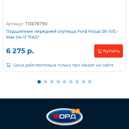
Артикул:
713678790
Оплата наличными
Подшипник передней ступицы Ford Focus 05-11/C-
Max 04-11 "FAG"
Пластиковыми картами
Visa/MasterCard (без комиссии)
6 275 р.
Купить
Через банк
Цена действительна только при заказе на сайте
С помощью карты рассрочки Халва
С Вашего расчетного счета
На карту Сбербанка:
2202 2032 0805 1187