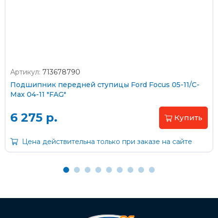
согласно тарифам транспортной компании
Артикул:
713678790
Оплата наличными
Подшипник передней ступицы Ford Focus 05-11/C-
Max 04-11 "FAG"
Пластиковыми картами
Visa/MasterCard (без комиссии)
6 275 р.
Купить
Через банк
Цена действительна только при заказе на сайте
С помощью карты рассрочки Халва
С Вашего расчетного счета
На карту Сбербанка: