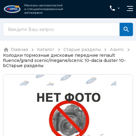
Магазин автозапчастей
и специализированный
автосервис
Главная
Каталог
Старые разделы
Авито
Колодки тормозные дисковые передние renault
fluence/grand scenic/megane/scenic 10-dacia duster 10-
b
Старые разделы