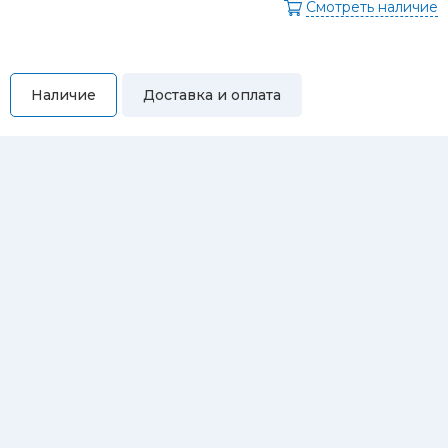
Смотреть наличие
Наличие
Доставка и оплата
Самовывоз
Вы можете самостоятельно забрать купленный товар по
адресам:
Магазин Восточная, 46
Магазин Репина, 107
Автосервис/магазин Черепанова, 23