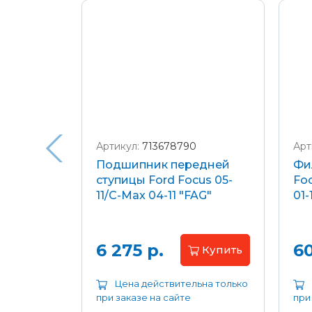
Подробнее о доставке и оплате
Артикул:
713678790
Арт
я
Подшипник передней
Фи
еля)
ступицы Ford Focus 05-
Foc
/C-Max
11/C-Max 04-11 "FAG"
01-
.8-2.0
апросу
6 275 р.
60
Купить
ьна только
Цена действительна только
при заказе на сайте
при