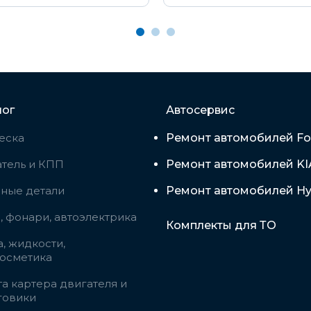
лог
Автосервис
еска
Ремонт автомобилей Fo
тель и КПП
Ремонт автомобилей KI
вные детали
Ремонт автомобилей Hy
 фонари, автоэлектрика
Комплекты для ТО
, жидкости,
косметика
а картера двигателя и
говики