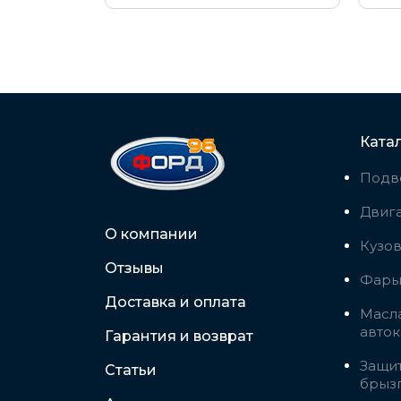
Ката
Подв
Двига
О компании
Кузо
Отзывы
Фары,
Доставка и оплата
Масла
авто
Гарантия и возврат
Защит
Статьи
брыз