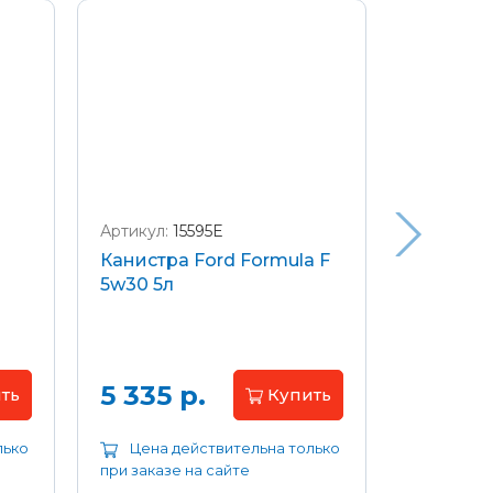
Артикул:
15595E
Артикул:
W
Канистра Ford Formula F
Щетки с
5w30 5л
передние
Focus 04
Цена 
5 335 р.
ть
Купить
лько
Цена действительна только
Цена д
при заказе на сайте
при заказе