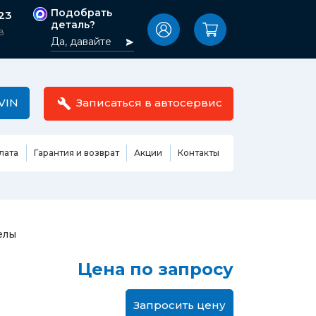
Подобрать
-23
деталь?
8
Да, давайте
VIN
Записаться в автосервис
лата
Гарантия и возврат
Акции
Контакты
Масла,
узовные
жидкости,
етали
автокосметика
Ремонт или замена бензонасоса
елы
сть кузова
Автомобильная эмаль
Замена ремня ГРМ
Цена по запросу
Жидкость ГУР
Замена жидкости ГУР
ь кузова и
Жидкость для омывания
Замена тормозной жидкости
стекол
Запросить цену