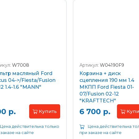
икул:
W7008
Артикул:
W04190F9
льтр масляный Ford
Корзина + диск
us 04->/Fiesta/Fusion
сцепления 190 мм 1.4
12 1.4-1.6 "MANN"
МКПП Ford Fiesta 01-
07/Fusion 02-12
"KRAFTTECH"
0 р.
6 700 р.
Купить
Купи
Цена действительна только
Цена действительна то
 заказе на сайте
при заказе на сайте