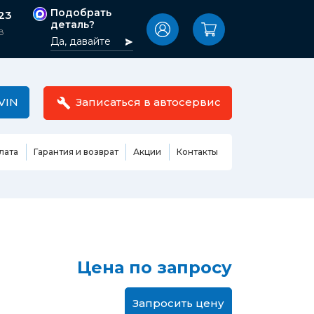
Подобрать
-23
деталь?
8
Да, давайте
VIN
Записаться в автосервис
лата
Гарантия и возврат
Акции
Контакты
Масла,
узовные
жидкости,
етали
автокосметика
Ремонт или замена бензонасоса
сть кузова
Автомобильная эмаль
Замена ремня ГРМ
Цена по запросу
Жидкость ГУР
Замена жидкости ГУР
ь кузова и
Жидкость для омывания
Замена тормозной жидкости
стекол
Запросить цену