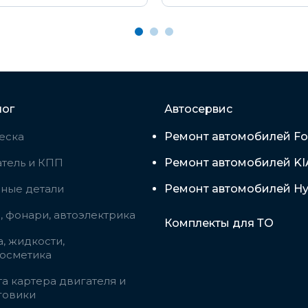
лог
Автосервис
еска
Ремонт автомобилей Fo
тель и КПП
Ремонт автомобилей KI
вные детали
Ремонт автомобилей Hy
 фонари, автоэлектрика
Комплекты для ТО
, жидкости,
косметика
а картера двигателя и
говики