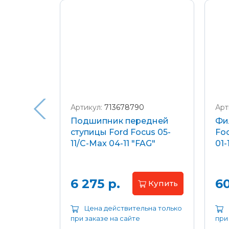
Подробнее о доставке и оплате
Артикул:
713678790
Арт
я
Подшипник передней
Фи
еля)
ступицы Ford Focus 05-
Foc
/C-Max
11/C-Max 04-11 "FAG"
01-
.8-2.0
апросу
6 275 р.
60
Купить
ьна только
Цена действительна только
при заказе на сайте
при