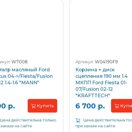
икул:
W7008
Артикул:
W04190F9
льтр масляный Ford
Корзина + диск
us 04->/Fiesta/Fusion
сцепления 190 мм 1.4
12 1.4-1.6 "MANN"
МКПП Ford Fiesta 01-
07/Fusion 02-12
"KRAFTTECH"
0 р.
6 700 р.
Купить
Купи
Цена действительна только
Цена действительна то
 заказе на сайте
при заказе на сайте