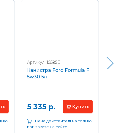
Артикул:
15595E
Артикул:
W
Канистра Ford Formula F
Щетки с
5w30 5л
передние
Focus 04
Цена 
5 335 р.
ть
Купить
лько
Цена действительна только
Цена д
при заказе на сайте
при заказе