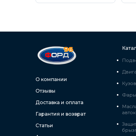
Ката
Подв
Двига
О компании
Кузо
Отзывы
Фары,
Доставка и оплата
Масла
авто
Гарантия и возврат
Защит
Статьи
брыз