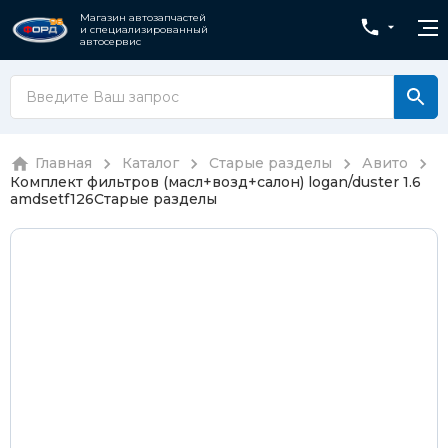
Магазин автозапчастей
и специализированный
автосервис
Главная
Каталог
Старые разделы
Авито
Комплект фильтров (масл+возд+салон) logan/duster 1.6
amdsetf126
Старые разделы