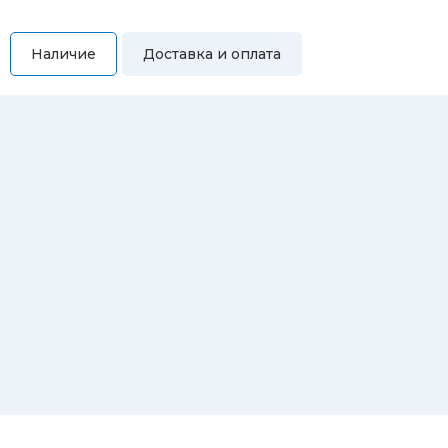
Наличие
Доставка и оплата
Самовывоз
Вы можете самостоятельно забрать купленный товар по
адресам:
Магазин Восточная, 46
Магазин Репина, 107
Автосервис/магазин Черепанова, 23
Автосервис/магазин 8 марта, 209/2