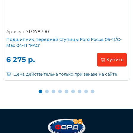
Артикул:
713678790
Оплата наличными
Подшипник передней ступицы Ford Focus 05-11/C-
Max 04-11 "FAG"
Пластиковыми картами
Visa/MasterCard (без комиссии)
6 275 р.
Купить
Через банк
Цена действительна только при заказе на сайте
С помощью карты рассрочки Халва
С Вашего расчетного счета
На карту Сбербанка:
2202 2032 0805 1187