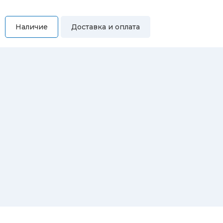
Наличие
Доставка и оплата
Самовывоз
Вы можете самостоятельно забрать купленный товар по
адресам:
Магазин Восточная, 46
Магазин Репина, 107
Автосервис/магазин Черепанова, 23
Автосервис/магазин 8 марта, 209/2