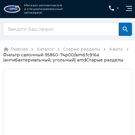
Магазин автозапчастей
и специализированный
автосервис
Главная
Каталог
Старые разделы
Авито
Фильтр салонный 95860-74p00/amd.fc916a
(антибактериальный, угольный) amd
Старые разделы