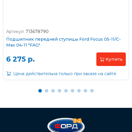
Артикул:
713678790
Оплата наличными
Подшипник передней ступицы Ford Focus 05-11/C-
Max 04-11 "FAG"
Пластиковыми картами
Visa/MasterCard (без комиссии)
6 275 р.
Купить
Через банк
Цена действительна только при заказе на сайте
С помощью карты рассрочки Халва
С Вашего расчетного счета
На карту Сбербанка:
2202 2032 0805 1187