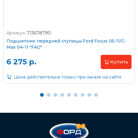
Артикул:
713678790
Оплата наличными
Подшипник передней ступицы Ford Focus 05-11/C-
Max 04-11 "FAG"
Пластиковыми картами
Visa/MasterCard (без комиссии)
6 275 р.
Купить
Через банк
Цена действительна только при заказе на сайте
С помощью карты рассрочки Халва
С Вашего расчетного счета
На карту Сбербанка:
2202 2032 0805 1187