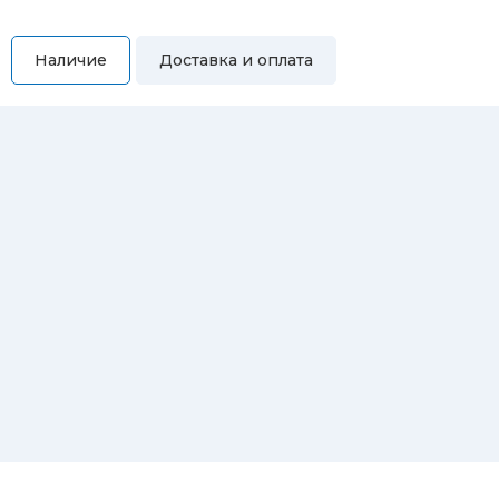
Наличие
Доставка и оплата
Самовывоз
Вы можете самостоятельно забрать купленный товар по
адресам:
Магазин Восточная, 46
Магазин Репина, 107
Автосервис/магазин Черепанова, 23
Автосервис/магазин 8 марта, 209/2