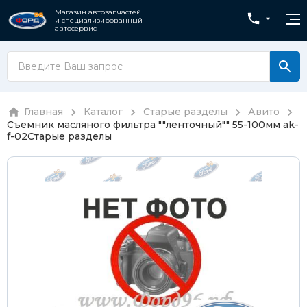
Магазин автозапчастей
и специализированный
автосервис
Главная
Каталог
Старые разделы
Авито
Съемник масляного фильтра ""ленточный"" 55-100мм ak-
f-02
Старые разделы